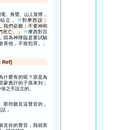
閃電、角聲、山上冒煙，
地站立，
對摩西說：
19
，我們必聽；不要神和
們死亡。」
摩西對百
20
，因為神降臨是要試驗
敬畏他，不致犯罪。」
Ref)
為什麼有的呢？原是為
那蒙應許的子孫來到；
中保之手設立的。
。那些聽見這聲音的，
說話，
聽見你的聲音，我就害