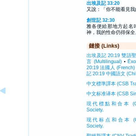
出埃及記 33:20
又說：「你不能看見我
創世記 32:30
雅各便給那地方起名
神，我的性命仍得保全
鏈接 (Links)
出埃及記 20:19 雙語聖經 (
言 (Multilingual)
•
Éx
20:19 法國人 (French)
記 20:19 中國語文 (Chi
中文標準譯本 (CSB Traditi
中文标准译本 (CSB Simplif
現代標點和合本 (CUVMP T
Society.
现代标点和合本 (CUVMP 
Society.
聖經新譯本 (CNV Tradition