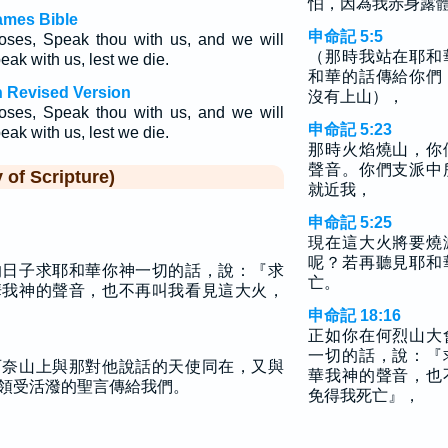
怕，因為我赤身露
ames Bible
申命記 5:5
oses, Speak thou with us, and we will
（那時我站在耶和
eak with us, lest we die.
和華的話傳給你們
 Revised Version
沒有上山），
oses, Speak thou with us, and we will
申命記 5:23
eak with us, lest we die.
那時火焰燒山，你
聲音。你們支派中
f Scripture)
就近我，
申命記 5:25
現在這大火將要燒
呢？若再聽見耶和
的日子求耶和華你神一切的話，說：『求
亡。
華我神的聲音，也不再叫我看見這大火，
申命記 18:16
正如你在何烈山大
一切的話，說：『
西奈山上與那對他說話的天使同在，又與
華我神的聲音，也
領受活潑的聖言傳給我們。
免得我死亡』，