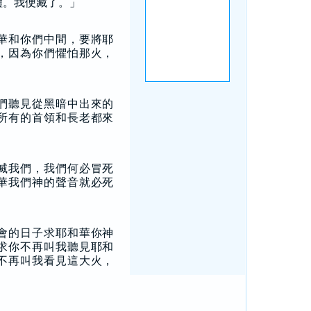
體。我便藏了。」
華和你們中間，要將耶
，因為你們懼怕那火，
們聽見從黑暗中出來的
所有的首領和長老都來
滅我們，我們何必冒死
華我們神的聲音就必死
會的日子求耶和華你神
求你不再叫我聽見耶和
不再叫我看見這大火，