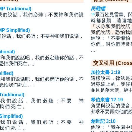
raditional)
民戰懼
我們說話，我們必聽；不要神和我們說
眾百姓見雷轟、
18
就都發顫，遠遠
「求你和我們說話
implified)
我們說話，恐怕我
们说话，我们必听；不要神和我们说话，
姓說：「不要懼怕
你們，叫你們時常
…
ional)
你和我們說話吧，我們必定聽你的話，不
交叉引用 (Cross 
恐怕我們死亡。」
加拉太書 3:19
fied)
這樣說來，律法是
你和我们说话吧，我们必定听你的话，不
過犯添上的，等候
恐怕我们死亡。」
並且是藉天使、經
ditional)
希伯來書 12:19
和 我 們 說 話 ， 我 們 必 聽 ； 不 要 神
角聲與說話的聲音
 我 們 死 亡 。
都求不要再向他們
plified)
創世記 3:10
和 我 们 说 话 ， 我 们 必 听 ； 不 要 神
他說：「我在園中
 我 们 死 亡 。