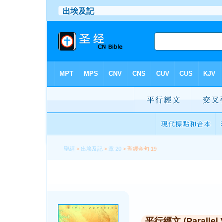
聖經
>
出埃及記
>
章 20
> 聖經金句 19
平行經文 (Parallel 