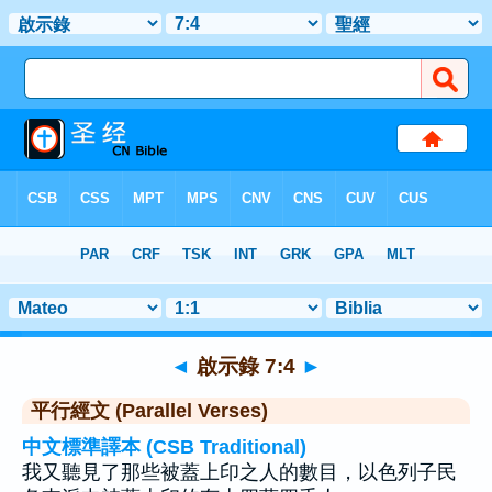
聖經
>
啟示錄
>
章 7
> 聖經金句 4
◄
啟示錄 7:4
►
平行經文 (Parallel Verses)
中文標準譯本 (CSB Traditional)
我又聽見了那些被蓋上印之人的數目，以色列子民