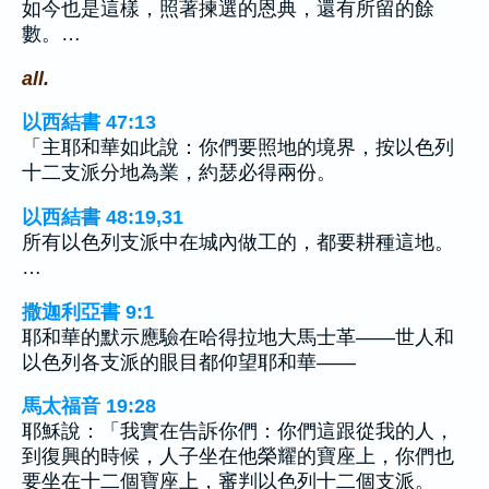
如今也是這樣，照著揀選的恩典，還有所留的餘
數。…
all.
以西結書 47:13
「主耶和華如此說：你們要照地的境界，按以色列
十二支派分地為業，約瑟必得兩份。
以西結書 48:19,31
所有以色列支派中在城內做工的，都要耕種這地。
…
撒迦利亞書 9:1
耶和華的默示應驗在哈得拉地大馬士革——世人和
以色列各支派的眼目都仰望耶和華——
馬太福音 19:28
耶穌說：「我實在告訴你們：你們這跟從我的人，
到復興的時候，人子坐在他榮耀的寶座上，你們也
要坐在十二個寶座上，審判以色列十二個支派。