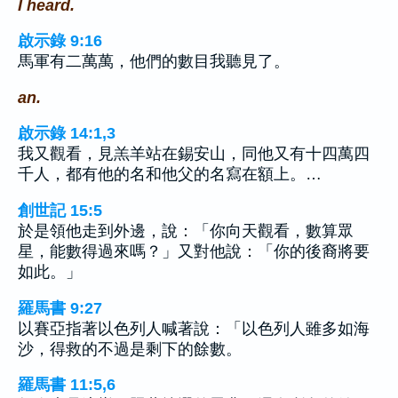
I heard.
啟示錄 9:16
馬軍有二萬萬，他們的數目我聽見了。
an.
啟示錄 14:1,3
我又觀看，見羔羊站在錫安山，同他又有十四萬四
千人，都有他的名和他父的名寫在額上。…
創世記 15:5
於是領他走到外邊，說：「你向天觀看，數算眾
星，能數得過來嗎？」又對他說：「你的後裔將要
如此。」
羅馬書 9:27
以賽亞指著以色列人喊著說：「以色列人雖多如海
沙，得救的不過是剩下的餘數。
羅馬書 11:5,6