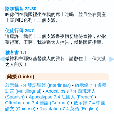
路加福音 22:30
叫你們在我國裡坐在我的席上吃喝，並且坐在寶座
上審判以色列十二個支派。」
使徒行傳 26:7
這應許，我們十二個支派晝夜切切地侍奉神，都指
望得著。王啊，我被猶太人控告，就是因這指望。
雅各書 1:1
做神和主耶穌基督僕人的雅各，請散住十二個支派
之人的安！
鏈接 (Links)
啟示錄 7:4 雙語聖經 (Interlinear)
•
啟示錄 7:4 多種
語言 (Multilingual)
•
Apocalipsis 7:4 西班牙人
(Spanish)
•
Apocalypse 7:4 法國人 (French)
•
Offenbarung 7:4 德語 (German)
•
啟示錄 7:4 中國
語文 (Chinese)
•
Revelation 7:4 英語 (English)