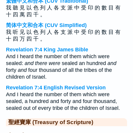
繁體中文和合本 (CUV Traditional)
我 聽 見 以 色 列 人 各 支 派 中 受 印 的 數 目 有
十 四 萬 四 千 。
简体中文和合本 (CUV Simplified)
我 听 见 以 色 列 人 各 支 派 中 受 印 的 数 目 有
十 四 万 四 千 。
Revelation 7:4 King James Bible
And I heard the number of them which were
sealed:
and there were
sealed an hundred
and
forty
and
four thousand of all the tribes of the
children of Israel.
Revelation 7:4 English Revised Version
And I heard the number of them which were
sealed, a hundred and forty and four thousand,
sealed out of every tribe of the children of Israel.
聖經寶庫 (Treasury of Scripture)