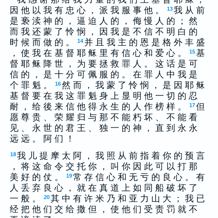
因 他 以 我 有 忠 心 ， 派 我 服 事 他 。
我 从 前
13
是 亵 渎 神 的 ， 逼 迫 人 的 ， 侮 慢 人 的 ； 然
而 我 还 蒙 了 怜 悯 ， 因 我 是 不 信 不 明 白 的
时 候 而 做 的 。
并 且 我 主 的 恩 是 格 外 丰 盛
14
， 使 我 在 基 督 耶 稣 里 有 信 心 和 爱 心 。
基
15
督 耶 稣 降 世 ， 为 要 拯 救 罪 人 。 这 话 是 可
信 的 ， 是 十 分 可 佩 服 的 。 在 罪 人 中 我 是
个 罪 魁 。
然 而 ， 我 蒙 了 怜 悯 ， 是 因 耶 稣
16
基 督 要 在 我 这 罪 魁 身 上 显 明 他 一 切 的 忍
耐 ， 给 後 来 信 他 得 永 生 的 人 作 榜 样 。
但
17
愿 尊 贵 、 荣 耀 归 与 那 不 能 朽 坏 、 不 能 看
见 、 永 世 的 君 王 、 独 一 的 神 ， 直 到 永 永
远 远 。 阿 们 ！
我 儿 提 摩 太 阿 ， 我 照 从 前 指 着 你 的 预 言
18
， 将 这 命 令 交 托 你 ， 叫 你 因 此 可 以 打 那
美 好 的 仗 。
常 存 信 心 和 无 亏 的 良 心 。 有
19
人 丢 弃 良 心 ， 就 在 真 道 上 如 同 船 破 坏 了
一 般 。
其 中 有 许 米 乃 和 亚 力 山 大 ； 我 已
20
经 把 他 们 交 给 撒 但 ， 使 他 们 受 责 罚 就 不