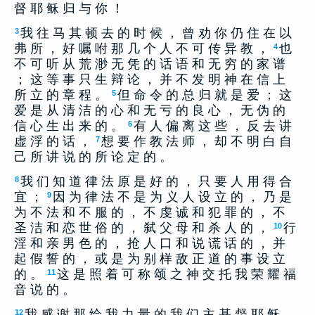
督 耶 稣 归 与 你 ！
我 往 马 其 顿 去 的 时 候 ， 曾 劝 你 仍 住 在 以
3
弗 所 ， 好 嘱 咐 那 几 个 人 不 可 传 异 教 ，
也
4
不 可 听 从 荒 渺 无 凭 的 话 语 和 无 穷 的 家 谱
； 这 等 事 只 生 辩 论 ， 并 不 发 明 神 在 信 上
所 立 的 章 程 。
但 命 令 的 总 归 就 是 爱 ； 这
5
爱 是 从 清 洁 的 心 和 无 亏 的 良 心 ， 无 伪 的
信 心 生 出 来 的 。
有 人 偏 离 这 些 ， 反 去 讲
6
虚 浮 的 话 ，
想 要 作 教 法 师 ， 却 不 明 白 自
7
己 所 讲 说 的 所 论 定 的 。
我 们 知 道 律 法 原 是 好 的 ， 只 要 人 用 得 合
8
宜 ；
因 为 律 法 不 是 为 义 人 设 立 的 ， 乃 是
9
为 不 法 和 不 服 的 ， 不 虔 诚 和 犯 罪 的 ， 不
圣 洁 和 恋 世 俗 的 ， 弑 父 母 和 杀 人 的 ，
行
10
淫 和 亲 男 色 的 ， 抢 人 口 和 说 谎 话 的 ， 并
起 假 誓 的 ， 或 是 为 别 样 敌 正 道 的 事 设 立
的 。
这 是 照 着 可 称 颂 之 神 交 托 我 荣 耀 福
11
音 说 的 。
我 感 谢 那 给 我 力 量 的 我 们 主 基 督 耶 稣 ，
12