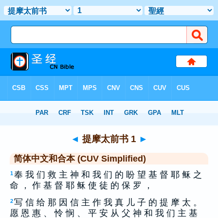
圣经
>
CUS
> 提摩太前书 1
◄
提摩太前书 1
►
简体中文和合本 (CUV Simplified)
奉 我 们 救 主 神 和 我 们 的 盼 望 基 督 耶 稣 之
1
命 ， 作 基 督 耶 稣 使 徒 的 保 罗 ，
写 信 给 那 因 信 主 作 我 真 儿 子 的 提 摩 太 。
2
愿 恩 惠 、 怜 悯 、 平 安 从 父 神 和 我 们 主 基