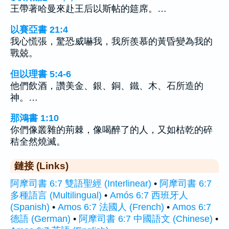
王帶著哈曼來赴王后以斯帖的筵席。…
以賽亞書 21:4
我心慌張，驚恐威嚇我，我所羨慕的黃昏變為我的
戰兢。
但以理書 5:4-6
他們飲酒，讚美金、銀、銅、鐵、木、石所造的
神。…
那鴻書 1:10
你們像叢雜的荊棘，像喝醉了的人，又如枯乾的碎
秸全然燒滅。
鏈接 (Links)
阿摩司書 6:7 雙語聖經 (Interlinear)
•
阿摩司書 6:7
多種語言 (Multilingual)
•
Amós 6:7 西班牙人
(Spanish)
•
Amos 6:7 法國人 (French)
•
Amos 6:7
德語 (German)
•
阿摩司書 6:7 中國語文 (Chinese)
•