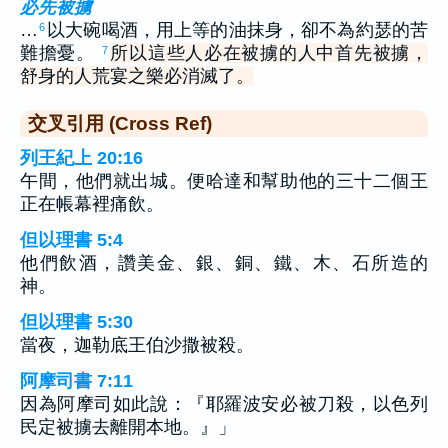
必先被擄
…
以大碗喝酒，用上等的油抹身，卻不為約瑟的苦
6
難擔憂。
所以這些人必在被擄的人中首先被擄，
7
舒身的人荒宴之樂必消滅了。
交叉引用 (Cross Ref)
列王紀上 20:16
午間，他們就出城。便哈達和幫助他的三十二個王
正在帳幕裡痛飲。
但以理書 5:4
他們飲酒，讚美金、銀、銅、鐵、木、石所造的
神。
但以理書 5:30
當夜，迦勒底王伯沙撒被殺。
阿摩司書 7:11
因為阿摩司如此說：『耶羅波安必被刀殺，以色列
民定被擄去離開本地。』」