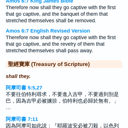
Amos 6:7 King James Bible
Therefore now shall they go captive with the first
that go captive, and the banquet of them that
stretched themselves shall be removed.
Amos 6:7 English Revised Version
Therefore now shall they go captive with the first
that go captive, and the revelry of them that
stretched themselves shall pass away.
聖經寶庫 (Treasury of Scripture)
shall they.
阿摩司書 5:5,27
不要往伯特利尋求，不要進入吉甲，不要過到別是
巴，因為吉甲必被擄掠，伯特利也必歸於無有。」
…
阿摩司書 7:11
因為阿摩司如此說：『耶羅波安必被刀殺，以色列