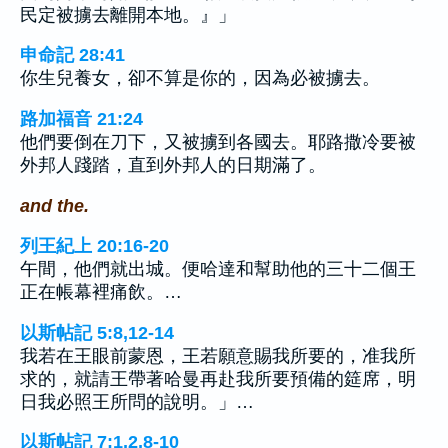
民定被擄去離開本地。』」
申命記 28:41
你生兒養女，卻不算是你的，因為必被擄去。
路加福音 21:24
他們要倒在刀下，又被擄到各國去。耶路撒冷要被
外邦人踐踏，直到外邦人的日期滿了。
and the.
列王紀上 20:16-20
午間，他們就出城。便哈達和幫助他的三十二個王
正在帳幕裡痛飲。…
以斯帖記 5:8,12-14
我若在王眼前蒙恩，王若願意賜我所要的，准我所
求的，就請王帶著哈曼再赴我所要預備的筵席，明
日我必照王所問的說明。」…
以斯帖記 7:1,2,8-10