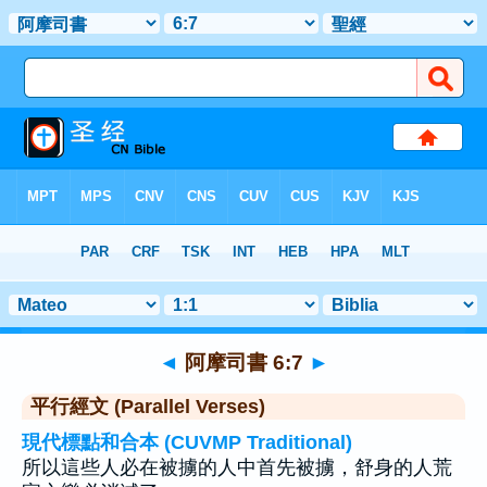
聖經
>
阿摩司書
>
章 6
> 聖經金句 7
◄
阿摩司書 6:7
►
平行經文 (Parallel Verses)
現代標點和合本 (CUVMP Traditional)
所以這些人必在被擄的人中首先被擄，舒身的人荒