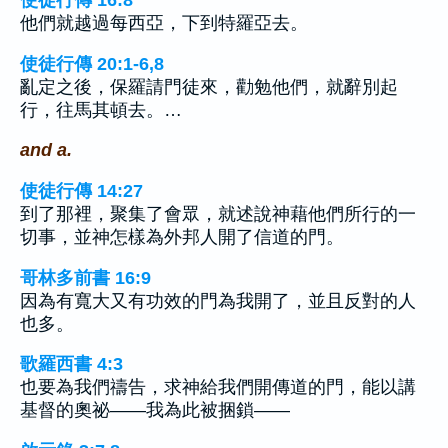
使徒行傳 16:8
他們就越過每西亞，下到特羅亞去。
使徒行傳 20:1-6,8
亂定之後，保羅請門徒來，勸勉他們，就辭別起
行，往馬其頓去。…
and a.
使徒行傳 14:27
到了那裡，聚集了會眾，就述說神藉他們所行的一
切事，並神怎樣為外邦人開了信道的門。
哥林多前書 16:9
因為有寬大又有功效的門為我開了，並且反對的人
也多。
歌羅西書 4:3
也要為我們禱告，求神給我們開傳道的門，能以講
基督的奧祕——我為此被捆鎖——