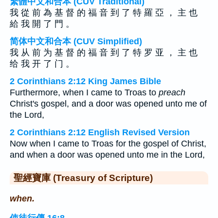
繁體中文和合本 (CUV Traditional)
我 從 前 為 基 督 的 福 音 到 了 特 羅 亞 ， 主 也
給 我 開 了 門 。
简体中文和合本 (CUV Simplified)
我 从 前 为 基 督 的 福 音 到 了 特 罗 亚 ， 主 也
给 我 开 了 门 。
2 Corinthians 2:12 King James Bible
Furthermore, when I came to Troas to
preach
Christ's gospel, and a door was opened unto me of
the Lord,
2 Corinthians 2:12 English Revised Version
Now when I came to Troas for the gospel of Christ,
and when a door was opened unto me in the Lord,
聖經寶庫 (Treasury of Scripture)
when.