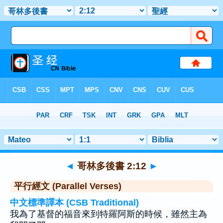
聖經
>
哥林多後書
>
章 2
> 聖經金句 12
◄
哥林多後書 2:12
►
平行經文 (Parallel Verses)
中文標準譯本 (CSB Traditional)
我為了基督的福音來到特羅阿斯的時候，雖然主為