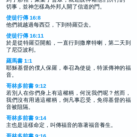
切事，並神怎樣為外邦人開了信道的門。
使徒行傳 16:8
他們就越過每西亞，下到特羅亞去。
使徒行傳 16:11
於是從特羅亞開船，一直行到撒摩特喇，第二天到
了尼亞波利。
羅馬書 1:1
耶穌基督的僕人保羅，奉召為使徒，特派傳神的福
音。
哥林多前書 9:12
若別人在你們身上有這權柄，何況我們呢？然而，
我們沒有用過這權柄，倒凡事忍受，免得基督的福
音被阻隔。
哥林多前書 9:14
主也是這樣命定，叫傳福音的靠著福音養生。
哥林多前書 9:16