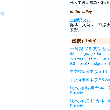
死人要復活成為不朽壞
in the valley
士師記 6:33
那時，米甸人、亞瑪
安營。
鏈接 (Links)
士師記 7:8 雙語聖經 (In
(Multilingual)
•
Jueces
人 (French)
•
Richter 
(Chinese)
•
Judges 7:8
中文標準譯本 (CSB Traditi
中文标准译本 (CSB Simplif
現代標點和合本 (CUVMP T
Society.
现代标点和合本 (CUVMP 
Society.