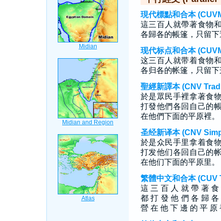
現代標點和合本 (CUVMP T
這三百人就帶著食物
各歸各的帳篷，只留下
现代标点和合本 (CUVMP S
这三百人就带着食物
各归各的帐篷，只留下
聖經新譯本 (CNV Tradit
於是眾民手裡拿著食
打發他們各回自己的
在他們下面的平原裡。
圣经新译本 (CNV Simpli
於是众民手里拿着食
打发他们各回自己的
在他们下面的平原里。
繁體中文和合本 (CUV Tra
這 三 百 人 就 帶 著 食
都 打 發 他 們 各 歸 各
營 在 他 下 邊 的 平 原