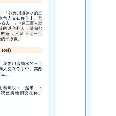
：「我要用這舔水的三
米甸人交在你手中。其
各處去。」
這三百人就
8
餘的以色列人，基甸都
的帳篷，只留下這三百
邊的平原裡。
Ref)
「我要用這舔水的三百
甸人交在你手中。其餘
處去。」
咐基甸說：「起來，下
因我已將他們交在你手