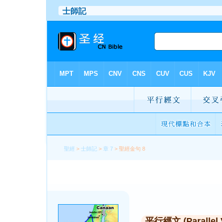
聖經
>
士師記
>
章 7
> 聖經金句 8
平行經文 (Parallel 