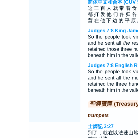
简体中文和合本 (CUV Sim
这 三 百 人 就 带 着 食
都 打 发 他 们 各 归 各
营 在 他 下 边 的 平 原
Judges 7:8 King Jam
So the people took vic
and he sent all
the res
retained those three 
beneath him in the vall
Judges 7:8 English R
So the people took vic
and he sent all the me
retained the three hu
beneath him in the vall
聖經寶庫 (Treasury o
trumpets
士師記 3:27
到了，就在以法蓮山