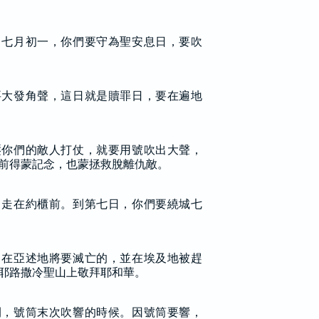
：七月初一，你們要守為聖安息日，要吹
要大發角聲，這日就是贖罪日，要在遍地
壓你們的敵人打仗，就要用號吹出大聲，
前得蒙記念，也蒙拯救脫離仇敵。
角走在約櫃前。到第七日，你們要繞城七
，在亞述地將要滅亡的，並在埃及地被趕
耶路撒冷聖山上敬拜耶和華。
間，號筒末次吹響的時候。因號筒要響，