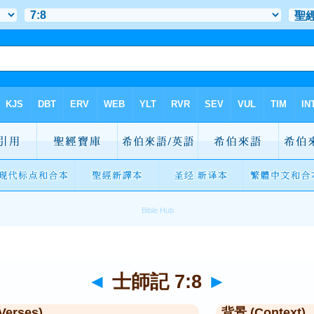
◄
士師記 7:8
►
Verses)
背景 (Context)