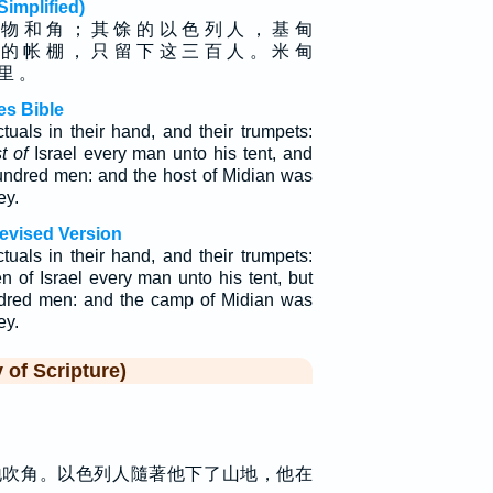
plified)
 物 和 角 ； 其 馀 的 以 色 列 人 ， 基 甸
 的 帐 棚 ， 只 留 下 这 三 百 人 。 米 甸
 里 。
es Bible
tuals in their hand, and their trumpets:
t of
Israel every man unto his tent, and
hundred men: and the host of Midian was
ey.
evised Version
tuals in their hand, and their trumpets:
n of Israel every man unto his tent, but
ndred men: and the camp of Midian was
ey.
f Scripture)
地吹角。以色列人隨著他下了山地，他在