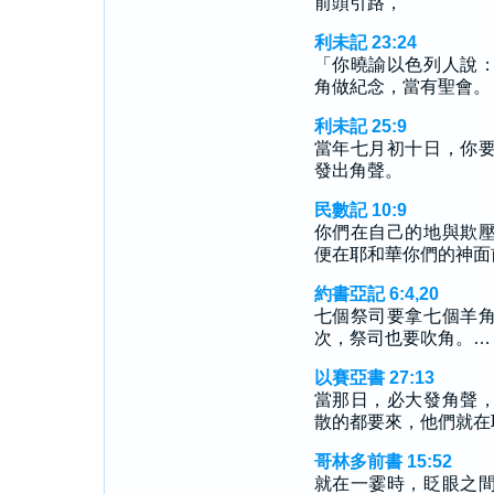
前頭引路，
利未記 23:24
「你曉諭以色列人說
角做紀念，當有聖會。
利未記 25:9
當年七月初十日，你
發出角聲。
民數記 10:9
你們在自己的地與欺
便在耶和華你們的神面
約書亞記 6:4,20
七個祭司要拿七個羊
次，祭司也要吹角。…
以賽亞書 27:13
當那日，必大發角聲
散的都要來，他們就在
哥林多前書 15:52
就在一霎時，眨眼之