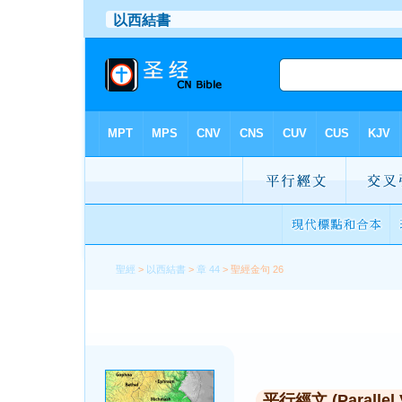
聖經
>
以西結書
>
章 44
> 聖經金句 26
平行經文 (Parallel 