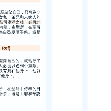
死屍沾染自己，只可為父
女兒、弟兄和未嫁人的
祭司潔淨之後，必再計
內院，進聖所，在聖所
為自己獻贖罪祭。這是
Ref)
潔淨自己的，就玷汙了
人必從以色列中剪除。
沒有灑在他身上，他就
在他身上。
所，在聖所中侍奉的日
罪祭。這是主耶和華說