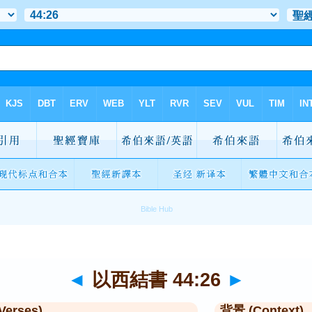
◄
以西結書 44:26
►
Verses)
背景 (Context)