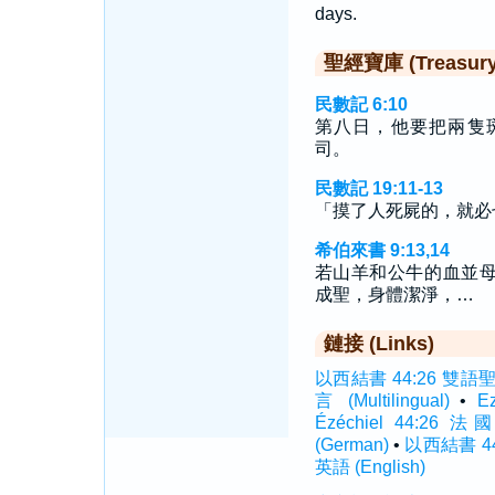
days.
聖經寶庫 (Treasury o
民數記 6:10
第八日，他要把兩隻
司。
民數記 19:11-13
「摸了人死屍的，就必
希伯來書 9:13,14
若山羊和公牛的血並
成聖，身體潔淨，…
鏈接 (Links)
以西結書 44:26 雙語聖經 (
言 (Multilingual)
•
E
Ézéchiel 44:26 法國
(German)
•
以西結書 44:
英語 (English)