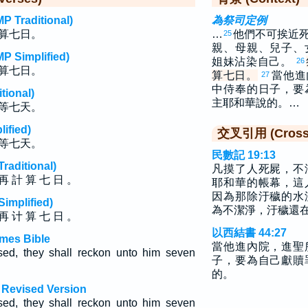
raditional)
為祭司定例
算七日。
…
他們不可挨近
25
親、母親、兒子、
implified)
姐妹沾染自己。
26
算七日。
算七日。
當他進
27
中侍奉的日子，要
ional)
主耶和華說的。…
等七天。
fied)
交叉引用 (Cross 
等七天。
民數記 19:13
ditional)
凡摸了人死屍，不
 再 計 算 七 日 。
耶和華的帳幕，這
因為那除汙穢的水
plified)
為不潔淨，汙穢還
 再 计 算 七 日 。
以西結書 44:27
ames Bible
當他進內院，進聖
sed, they shall reckon unto him seven
子，要為自己獻贖
的。
h Revised Version
sed, they shall reckon unto him seven