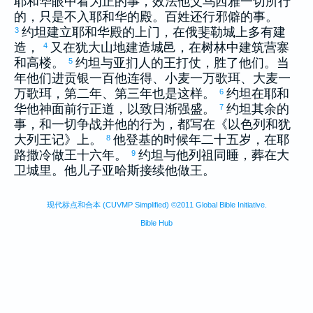
耶和华眼中看为正的事，效法他父
乌西雅
一切所行
的，只是不入耶和华的殿。百姓还行邪僻的事。
约坦
建立耶和华殿的上门，在
俄斐勒
城上多有建
3
造，
又在
犹大
山地建造城邑，在树林中建筑营寨
4
和高楼。
约坦
与
亚扪
人的王打仗，胜了他们。当
5
年他们进贡银一百他连得、小麦一万歌珥、大麦一
万歌珥，第二年、第三年也是这样。
约坦
在耶和
6
华他神面前行正道，以致日渐强盛。
约坦
其余的
7
事，和一切争战并他的行为，都写在《
以色列
和
犹
大
列王记》上。
他登基的时候年二十五岁，在
耶
8
路撒冷
做王十六年。
约坦
与他列祖同睡，葬在
大
9
卫
城里。他儿子
亚哈斯
接续他做王。
现代标点和合本 (CUVMP Simplified) ©2011 Global Bible Initiative.
Bible Hub