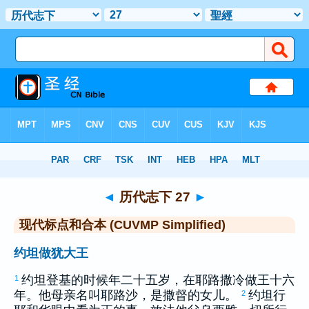
圣经
>
CUVMPS
> 历代志下 27
◄
历代志下 27
►
现代标点和合本 (CUVMP Simplified)
约坦做犹大王
约坦
登基的时候年二十五岁，在
耶路撒冷
做王十六
1
年。他母亲名叫
耶路沙
，是
撒督
的女儿。
约坦
行
2