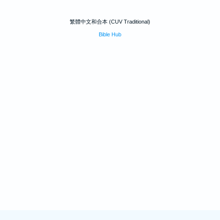
繁體中文和合本 (CUV Traditional)
Bible Hub