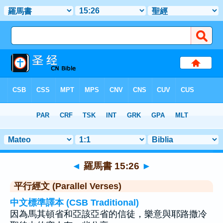
聖經
>
羅馬書
>
章 15
> 聖經金句 26
◄
羅馬書 15:26
►
平行經文 (Parallel Verses)
中文標準譯本 (CSB Traditional)
因為馬其頓省和亞該亞省的信徒，樂意與耶路撒冷