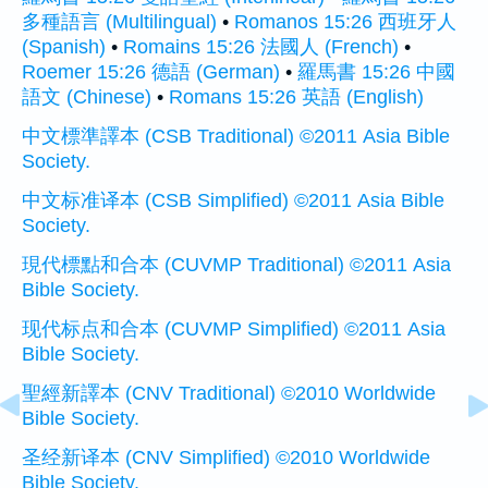
多種語言 (Multilingual)
•
Romanos 15:26 西班牙人
(Spanish)
•
Romains 15:26 法國人 (French)
•
Roemer 15:26 德語 (German)
•
羅馬書 15:26 中國
語文 (Chinese)
•
Romans 15:26 英語 (English)
中文標準譯本 (CSB Traditional) ©2011 Asia Bible
Society.
中文标准译本 (CSB Simplified) ©2011 Asia Bible
Society.
現代標點和合本 (CUVMP Traditional) ©2011 Asia
Bible Society.
现代标点和合本 (CUVMP Simplified) ©2011 Asia
Bible Society.
聖經新譯本 (CNV Traditional) ©2010 Worldwide
Bible Society.
圣经新译本 (CNV Simplified) ©2010 Worldwide
Bible Society.