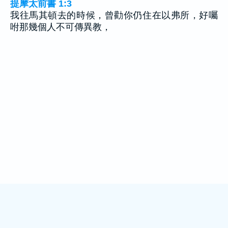
提摩太前書 1:3
我往馬其頓去的時候，曾勸你仍住在以弗所，好囑
咐那幾個人不可傳異教，