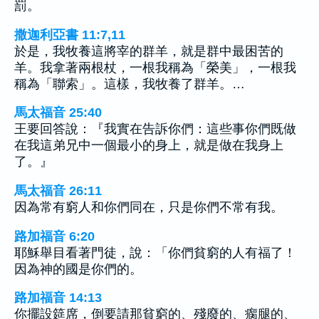
罰。
撒迦利亞書 11:7,11
於是，我牧養這將宰的群羊，就是群中最困苦的
羊。我拿著兩根杖，一根我稱為「榮美」，一根我
稱為「聯索」。這樣，我牧養了群羊。…
馬太福音 25:40
王要回答說：『我實在告訴你們：這些事你們既做
在我這弟兄中一個最小的身上，就是做在我身上
了。』
馬太福音 26:11
因為常有窮人和你們同在，只是你們不常有我。
路加福音 6:20
耶穌舉目看著門徒，說：「你們貧窮的人有福了！
因為神的國是你們的。
路加福音 14:13
你擺設筵席，倒要請那貧窮的、殘廢的、瘸腿的、