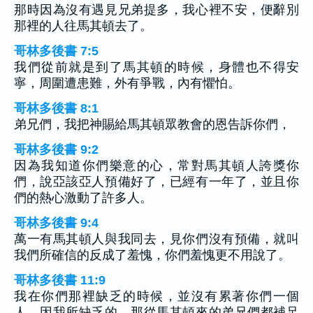
那時因為沒有遇見兄弟提多，我心裡不安，便辭別
那裡的人往馬其頓去了。
哥林多後書 7:5
我們從前就是到了馬其頓的時候，身體也不得安
寧，周圍遭患難，外有爭戰，內有懼怕。
哥林多後書 8:1
弟兄們，我把神賜給馬其頓眾教會的恩告訴你們，
哥林多後書 9:2
因為我知道你們樂意的心，常對馬其頓人誇獎你
們，說亞該亞人預備好了，已經有一年了，並且你
們的熱心激動了許多人。
哥林多後書 9:4
萬一有馬其頓人與我同去，見你們沒有預備，就叫
我們所確信的反成了羞愧，你們羞愧更不用說了。
哥林多後書 11:9
我在你們那裡缺乏的時候，並沒有累著你們一個
人，因我所缺乏的，那從馬其頓來的弟兄們都補足