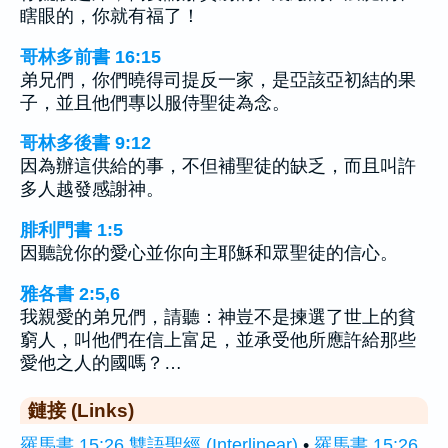
瞎眼的，你就有福了！
哥林多前書 16:15
弟兄們，你們曉得司提反一家，是亞該亞初結的果
子，並且他們專以服侍聖徒為念。
哥林多後書 9:12
因為辦這供給的事，不但補聖徒的缺乏，而且叫許
多人越發感謝神。
腓利門書 1:5
因聽說你的愛心並你向主耶穌和眾聖徒的信心。
雅各書 2:5,6
我親愛的弟兄們，請聽：神豈不是揀選了世上的貧
窮人，叫他們在信上富足，並承受他所應許給那些
愛他之人的國嗎？…
鏈接 (Links)
羅馬書 15:26 雙語聖經 (Interlinear)
•
羅馬書 15:26