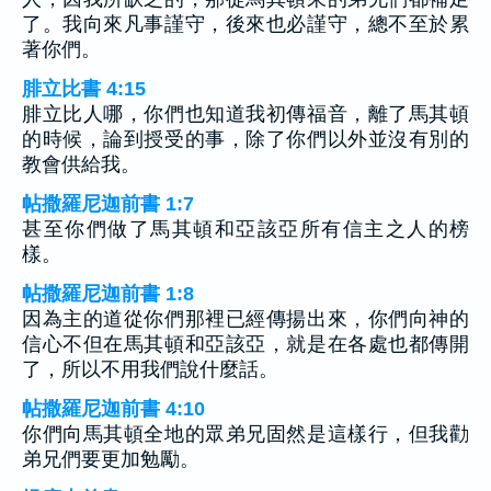
了。我向來凡事謹守，後來也必謹守，總不至於累
著你們。
腓立比書 4:15
腓立比人哪，你們也知道我初傳福音，離了馬其頓
的時候，論到授受的事，除了你們以外並沒有別的
教會供給我。
帖撒羅尼迦前書 1:7
甚至你們做了馬其頓和亞該亞所有信主之人的榜
樣。
帖撒羅尼迦前書 1:8
因為主的道從你們那裡已經傳揚出來，你們向神的
信心不但在馬其頓和亞該亞，就是在各處也都傳開
了，所以不用我們說什麼話。
帖撒羅尼迦前書 4:10
你們向馬其頓全地的眾弟兄固然是這樣行，但我勸
弟兄們要更加勉勵。