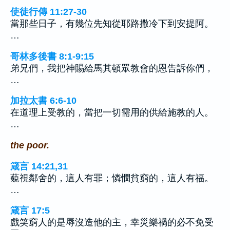
使徒行傳 11:27-30
當那些日子，有幾位先知從耶路撒冷下到安提阿。
…
哥林多後書 8:1-9:15
弟兄們，我把神賜給馬其頓眾教會的恩告訴你們，
…
加拉太書 6:6-10
在道理上受教的，當把一切需用的供給施教的人。
…
the poor.
箴言 14:21,31
藐視鄰舍的，這人有罪；憐憫貧窮的，這人有福。
…
箴言 17:5
戲笑窮人的是辱沒造他的主，幸災樂禍的必不免受