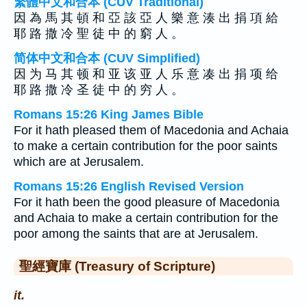
繁體中文和合本 (CUV Traditional)
因 為 馬 其 頓 和 亞 該 亞 人 樂 意 湊 出 捐 項 給
耶 路 撒 冷 聖 徒 中 的 窮 人 。
简体中文和合本 (CUV Simplified)
因 为 马 其 顿 和 亚 该 亚 人 乐 意 凑 出 捐 项 给
耶 路 撒 冷 圣 徒 中 的 穷 人 。
Romans 15:26 King James Bible
For it hath pleased them of Macedonia and Achaia
to make a certain contribution for the poor saints
which are at Jerusalem.
Romans 15:26 English Revised Version
For it hath been the good pleasure of Macedonia
and Achaia to make a certain contribution for the
poor among the saints that are at Jerusalem.
聖經寶庫 (Treasury of Scripture)
it.