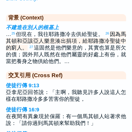
背景 (Context)
不建造在別人的根基上
…
但現在，我往耶路撒冷去供給聖徒。
因為馬
25
26
其頓和亞該亞人樂意湊出捐項，給耶路撒冷聖徒中
的窮人。
這固然是他們樂意的，其實也算是所欠
27
的債；因外邦人既然在他們屬靈的好處上有份，就
當把養身之物供給他們。…
交叉引用 (Cross Ref)
使徒行傳 9:13
亞拿尼亞回答說：「主啊，我聽見許多人說這人怎
樣在耶路撒冷多多苦害你的聖徒，
使徒行傳 16:9
在夜間有異象現於保羅：有一個馬其頓人站著求他
說：「請你過到馬其頓來幫助我們！」