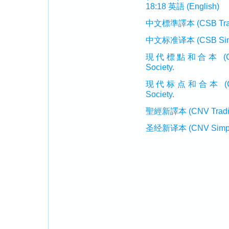
18:18 英語 (English)
中文標準譯本 (CSB Traditi
中文标准译本 (CSB Simplif
現代標點和合本 (CUVMP T
Society.
现代标点和合本 (CUVMP 
Society.
聖經新譯本 (CNV Tradition
圣经新译本 (CNV Simplifi