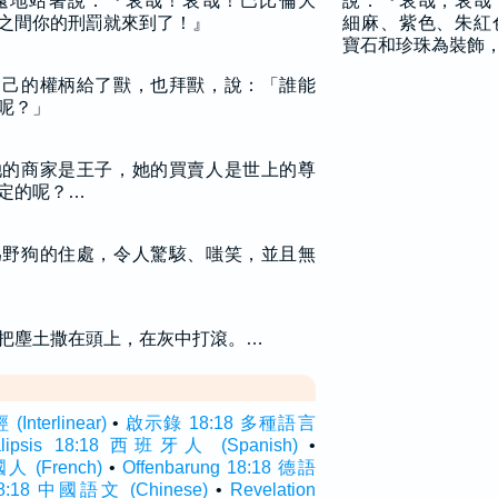
遠地站著說：『哀哉！哀哉！巴比倫大
說：『哀哉，哀哉
之間你的刑罰就來到了！』
細麻、紫色、朱紅
寶石和珍珠為裝飾
自己的權柄給了獸，也拜獸，說：「誰能
呢？」
她的商家是王子，她的買賣人是世上的尊
定的呢？…
為野狗的住處，令人驚駭、嗤笑，並且無
把塵土撒在頭上，在灰中打滾。…
nterlinear)
•
啟示錄 18:18 多種語言
alipsis 18:18 西班牙人 (Spanish)
•
國人 (French)
•
Offenbarung 18:18 德語
:18 中國語文 (Chinese)
•
Revelation