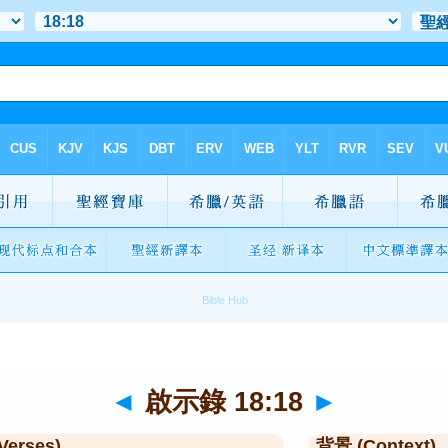
◄
啟示錄 18:18
►
Verses)
背景 (Context)