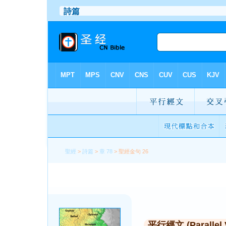
聖經
>
詩篇
>
章 78
> 聖經金句 26
平行經文 (Parallel 