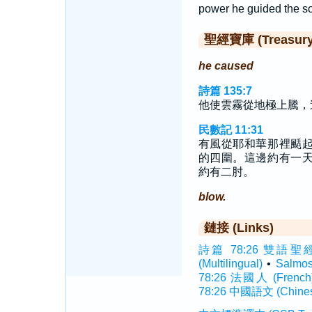
power he guided the so
聖經寶庫 (Treasury o
he caused
詩篇 135:7
他使雲霧從地極上騰，
民數記 11:31
有風從耶和華那裡颳
的四圍。這邊約有一
約有二肘。
blow.
鏈接 (Links)
詩篇 78:26 雙語聖經 (In
(Multilingual)
•
Salmo
78:26 法國人 (French
78:26 中國語文 (Chine