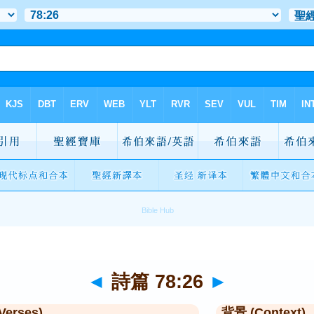
◄
詩篇 78:26
►
Verses)
背景 (Context)