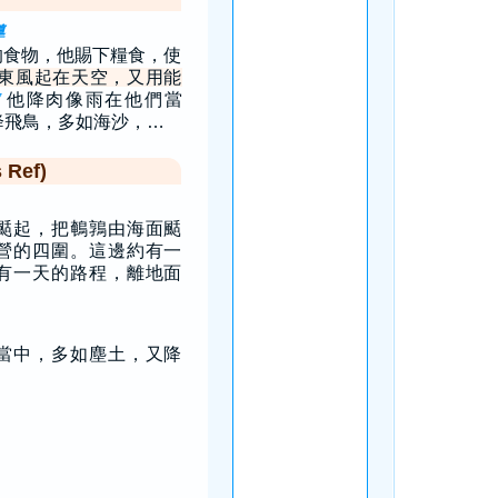
導
的食物，他賜下糧食，使
東風起在天空，又用能
他降肉像雨在他們當
7
降飛鳥，多如海沙，…
Ref)
颳起，把鵪鶉由海面颳
營的四圍。這邊約有一
有一天的路程，離地面
當中，多如塵土，又降