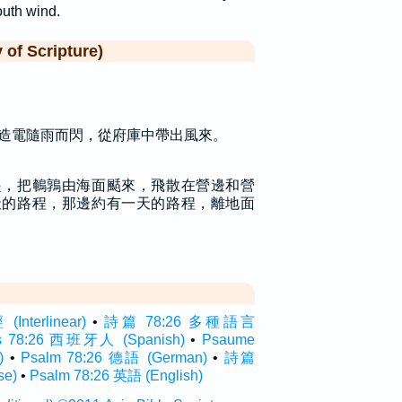
uth wind.
f Scripture)
造電隨雨而閃，從府庫中帶出風來。
起，把鵪鶉由海面颳來，飛散在營邊和營
天的路程，那邊約有一天的路程，離地面
terlinear)
•
詩篇 78:26 多種語言
s 78:26 西班牙人 (Spanish)
•
Psaume
)
•
Psalm 78:26 德語 (German)
•
詩篇
se)
•
Psalm 78:26 英語 (English)