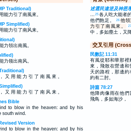
raditional)
述選民違逆及神恩
用能力引了南風來。
…
各人吃大能者
25
他們飽足。
他領
26
implified)
力引了南風來。
2
用能力引了南风来。
中，多如塵土，又
ional)
交叉引用 (Cross 
能力領出南風。
民數記 11:31
fied)
有風從耶和華那裡
能力领出南风。
來，飛散在營邊和
ditional)
天的路程，那邊約
， 又 用 能 力 引 了 南 風 來 。
約有二肘。
plified)
詩篇 78:27
， 又 用 能 力 引 了 南 风 来 。
他降肉像雨在他們
飛鳥，多如海沙，
mes Bible
nd to blow in the heaven: and by his
e south wind.
Revised Version
ind to blow in the heaven: and by his