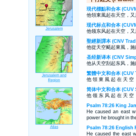
現代標點和合本 (CUVMP T
他領東風起在天空，又
现代标点和合本 (CUVMP S
他领东风起在天空，又
聖經新譯本 (CNV Tradit
他從天空颳起東風，施
圣经新译本 (CNV Simpli
他从天空刮起东风，施
繁體中文和合本 (CUV Tra
他 領 東 風 起 在 天 空 
简体中文和合本 (CUV Sim
他 领 东 风 起 在 天 空 
Psalm 78:26 King Ja
He caused an east wi
power he brought in th
Psalm 78:26 English 
He caused the east w