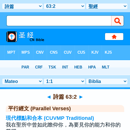
聖經
>
詩篇
>
章 63
> 聖經金句 2
◄
詩篇 63:2
►
平行經文 (Parallel Verses)
現代標點和合本 (CUVMP Traditional)
我在聖所中曾如此瞻仰你，為要見你的能力和你的