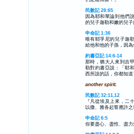
民數記 26:65
因為耶和華論到他們
的兒子迦勒和嫩的兒子
申命記 1:36
唯有耶孚尼的兒子迦
給他和他的子孫，因為
約書亞記 14:6-14
那時，猶大人來到吉
勒對約書亞說：「耶
西所說的話，你都知道
another spirit.
民數記 32:11,12
『凡從埃及上來，二
以撒、雅各起誓應許之
申命記 6:5
你要盡心、盡性、盡力