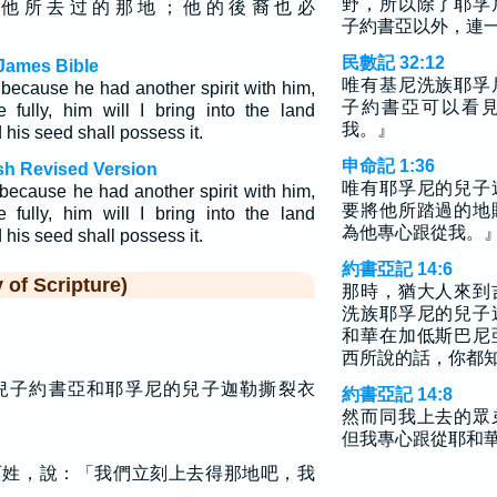
野，所以除了耶孚
 他 所 去 过 的 那 地 ； 他 的 後 裔 也 必
子約書亞以外，連
民數記 32:12
James Bible
唯有基尼洗族耶孚
because he had another spirit with him,
子約書亞可以看
fully, him will I bring into the land
我。』
his seed shall possess it.
申命記 1:36
sh Revised Version
唯有耶孚尼的兒子
because he had another spirit with him,
要將他所踏過的地
fully, him will I bring into the land
為他專心跟從我。
his seed shall possess it.
約書亞記 14:6
f Scripture)
那時，猶大人來到
洗族耶孚尼的兒子
和華在加低斯巴尼
西所說的話，你都
兒子約書亞和耶孚尼的兒子迦勒撕裂衣
約書亞記 14:8
然而同我上去的眾
但我專心跟從耶和
百姓，說：「我們立刻上去得那地吧，我