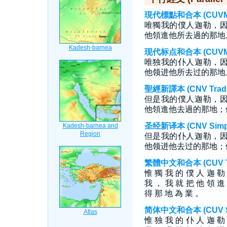
現代標點和合本 (CUVMP T
唯獨我的僕人迦勒，
他領進他所去過的那地
现代标点和合本 (CUVMP S
唯独我的仆人迦勒，
他领进他所去过的那地
聖經新譯本 (CNV Tradit
但是我的僕人迦勒，
他領進他去過的那地；
圣经新译本 (CNV Simpli
但是我的仆人迦勒，
他领进他去过的那地；
繁體中文和合本 (CUV Tra
惟 獨 我 的 僕 人 迦 勒
我 ， 我 就 把 他 領 進
得 那 地 為 業 。
简体中文和合本 (CUV Sim
惟 独 我 的 仆 人 迦 勒