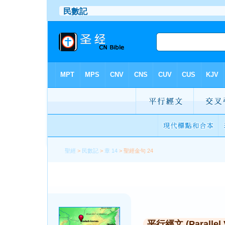
聖經
>
民數記
>
章 14
> 聖經金句 24
平行經文 (Parallel 