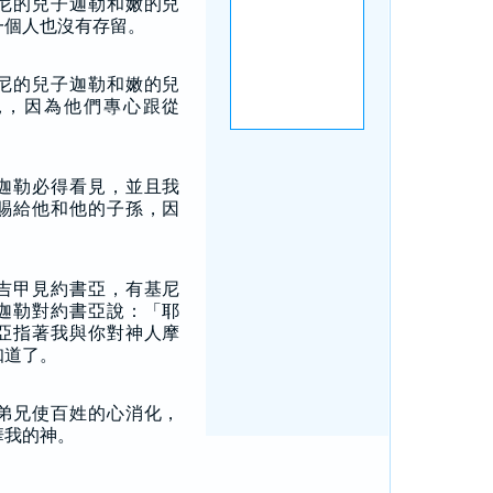
尼的兒子迦勒和嫩的兒
一個人也沒有存留。
尼的兒子迦勒和嫩的兒
見，因為他們專心跟從
迦勒必得看見，並且我
賜給他和他的子孫，因
』
吉甲見約書亞，有基尼
迦勒對約書亞說：「耶
亞指著我與你對神人摩
知道了。
弟兄使百姓的心消化，
華我的神。