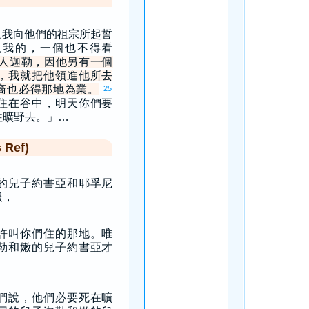
見我向他們的祖宗所起誓
視我的，一個也不得看
人迦勒，因他另有一個
，我就把他領進他所去
裔也必得那地為業。
25
住在谷中，明天你們要
往曠野去。」…
Ref)
的兒子約書亞和耶孚尼
服，
許叫你們住的那地。唯
勒和嫩的兒子約書亞才
們說，他們必要死在曠