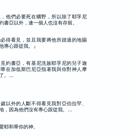
說，他們必要死在曠野，所以除了耶孚尼
約書亞以外，連一個人也沒有存留。
勒必得看見，並且我要將他所踏過的地賜
他專心跟從我。』
甲見約書亞，有基尼洗族耶孚尼的兒子迦
和華在加低斯巴尼亞指著我與你對神人摩
了。…
十歲以外的人斷不得看見我對亞伯拉罕、
地，因為他們沒有專心跟從我。…
愛耶和華你的神。