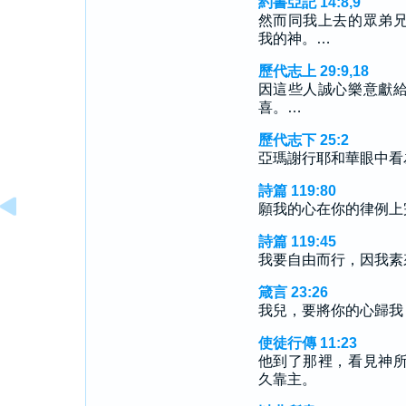
約書亞記 14:8,9
然而同我上去的眾弟
我的神。…
歷代志上 29:9,18
因這些人誠心樂意獻
喜。…
歷代志下 25:2
亞瑪謝行耶和華眼中看
詩篇 119:80
願我的心在你的律例上
詩篇 119:45
我要自由而行，因我素
箴言 23:26
我兒，要將你的心歸我
使徒行傳 11:23
他到了那裡，看見神
久靠主。