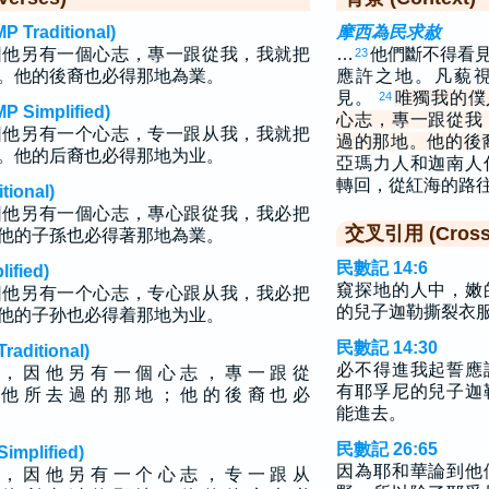
raditional)
摩西為民求赦
因他另有一個心志，專一跟從我，我就把
…
他們斷不得看
23
。他的後裔也必得那地為業。
應許之地。凡藐
見。
唯獨我的僕
24
implified)
心志，專一跟從我
因他另有一个心志，专一跟从我，我就把
過的那地。他的後
。他的后裔也必得那地为业。
亞瑪力人和迦南人
轉回，從紅海的路
ional)
因他另有一個心志，專心跟從我，我必把
交叉引用 (Cross 
他的子孫也必得著那地為業。
民數記 14:6
fied)
窺探地的人中，嫩
因他另有一个心志，专心跟从我，我必把
的兒子迦勒撕裂衣
他的子孙也必得着那地为业。
民數記 14:30
ditional)
必不得進我起誓應
 ， 因 他 另 有 一 個 心 志 ， 專 一 跟 從
有耶孚尼的兒子迦
 他 所 去 過 的 那 地 ； 他 的 後 裔 也 必
能進去。
民數記 26:65
plified)
因為耶和華論到他
 ， 因 他 另 有 一 个 心 志 ， 专 一 跟 从