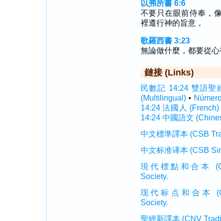
以弗所書 6:6
不要只在眼前侍奉，
裡遵行神的旨意，
歌羅西書 3:23
無論做什麼，都要從心
鏈接 (Links)
民數記 14:24 雙語聖經 (I
(Multilingual)
•
Númer
14:24 法國人 (French)
14:24 中國語文 (Chine
中文標準譯本 (CSB Traditi
中文标准译本 (CSB Simplif
現代標點和合本 (CUVMP T
Society.
现代标点和合本 (CUVMP 
Society.
聖經新譯本 (CNV Tradition