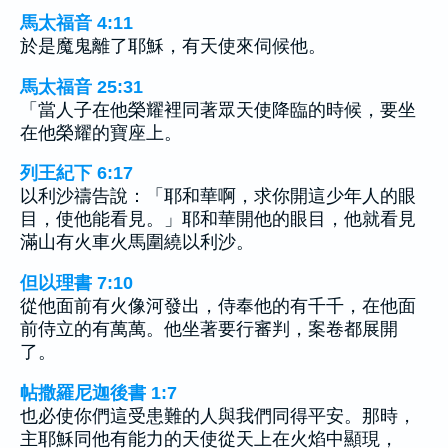
馬太福音 4:11
於是魔鬼離了耶穌，有天使來伺候他。
馬太福音 25:31
「當人子在他榮耀裡同著眾天使降臨的時候，要坐
在他榮耀的寶座上。
列王紀下 6:17
以利沙禱告說：「耶和華啊，求你開這少年人的眼
目，使他能看見。」耶和華開他的眼目，他就看見
滿山有火車火馬圍繞以利沙。
但以理書 7:10
從他面前有火像河發出，侍奉他的有千千，在他面
前侍立的有萬萬。他坐著要行審判，案卷都展開
了。
帖撒羅尼迦後書 1:7
也必使你們這受患難的人與我們同得平安。那時，
主耶穌同他有能力的天使從天上在火焰中顯現，