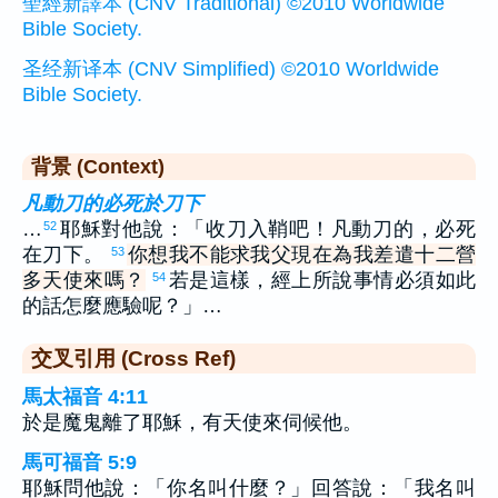
聖經新譯本 (CNV Traditional) ©2010 Worldwide
Bible Society.
圣经新译本 (CNV Simplified) ©2010 Worldwide
Bible Society.
背景 (Context)
凡動刀的必死於刀下
…
耶穌對他說：「收刀入鞘吧！凡動刀的，必死
52
在刀下。
你想我不能求我父現在為我差遣十二營
53
多天使來嗎？
若是這樣，經上所說事情必須如此
54
的話怎麼應驗呢？」…
交叉引用 (Cross Ref)
馬太福音 4:11
於是魔鬼離了耶穌，有天使來伺候他。
馬可福音 5:9
耶穌問他說：「你名叫什麼？」回答說：「我名叫