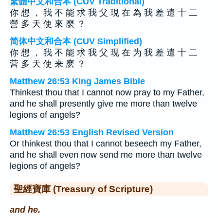
繁體中文和合本 (CUV Traditional)
你 想 ， 我 不 能 求 我 父 現 在 為 我 差 遣 十 二
營 多 天 使 來 麼 ？
简体中文和合本 (CUV Simplified)
你 想 ， 我 不 能 求 我 父 现 在 为 我 差 遣 十 二
营 多 天 使 来 麽 ？
Matthew 26:53 King James Bible
Thinkest thou that I cannot now pray to my Father,
and he shall presently give me more than twelve
legions of angels?
Matthew 26:53 English Revised Version
Or thinkest thou that I cannot beseech my Father,
and he shall even now send me more than twelve
legions of angels?
聖經寶庫 (Treasury of Scripture)
and he.