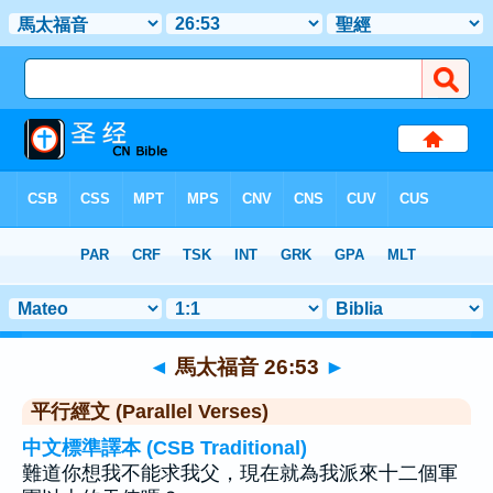
聖經
>
馬太福音
>
章 26
> 聖經金句 53
◄
馬太福音 26:53
►
平行經文 (Parallel Verses)
中文標準譯本 (CSB Traditional)
難道你想我不能求我父，現在就為我派來十二個軍