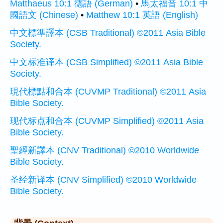
Matthaeus 10:1 德語 (German)
•
馬太福音 10:1 中
國語文 (Chinese)
•
Matthew 10:1 英語 (English)
中文標準譯本 (CSB Traditional) ©2011 Asia Bible
Society.
中文标准译本 (CSB Simplified) ©2011 Asia Bible
Society.
現代標點和合本 (CUVMP Traditional) ©2011 Asia
Bible Society.
现代标点和合本 (CUVMP Simplified) ©2011 Asia
Bible Society.
聖經新譯本 (CNV Traditional) ©2010 Worldwide
Bible Society.
圣经新译本 (CNV Simplified) ©2010 Worldwide
Bible Society.