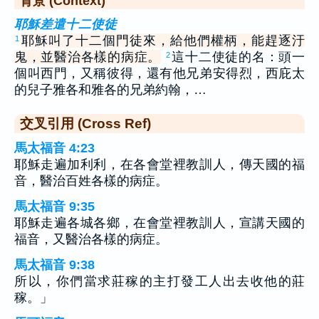
背景 (Context)
耶穌差遣十二使徒
耶穌叫了十二個門徒來，給他們權柄，能趕逐汙
1
鬼，並醫治各樣的病症。
這十二使徒的名：頭一
2
個叫西門，又稱彼得，還有他兄弟安得烈，西庇太
的兒子雅各和雅各的兄弟約翰，…
交叉引用 (Cross Ref)
馬太福音 4:23
耶穌走遍加利利，在各會堂裡教訓人，傳天國的福
音，醫治百姓各樣的病症。
馬太福音 9:35
耶穌走遍各城各鄉，在會堂裡教訓人，宣講天國的
福音，又醫治各樣的病症。
馬太福音 9:38
所以，你們當求莊稼的主打發工人出去收他的莊
稼。」