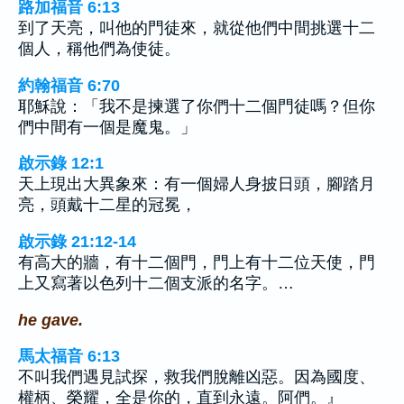
路加福音 6:13
到了天亮，叫他的門徒來，就從他們中間挑選十二
個人，稱他們為使徒。
約翰福音 6:70
耶穌說：「我不是揀選了你們十二個門徒嗎？但你
們中間有一個是魔鬼。」
啟示錄 12:1
天上現出大異象來：有一個婦人身披日頭，腳踏月
亮，頭戴十二星的冠冕，
啟示錄 21:12-14
有高大的牆，有十二個門，門上有十二位天使，門
上又寫著以色列十二個支派的名字。…
he gave.
馬太福音 6:13
不叫我們遇見試探，救我們脫離凶惡。因為國度、
權柄、榮耀，全是你的，直到永遠。阿們。』