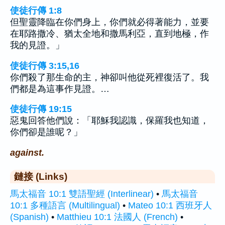
使徒行傳 1:8
但聖靈降臨在你們身上，你們就必得著能力，並要
在耶路撒冷、猶太全地和撒馬利亞，直到地極，作
我的見證。」
使徒行傳 3:15,16
你們殺了那生命的主，神卻叫他從死裡復活了。我
們都是為這事作見證。…
使徒行傳 19:15
惡鬼回答他們說：「耶穌我認識，保羅我也知道，
你們卻是誰呢？」
against.
鏈接 (Links)
馬太福音 10:1 雙語聖經 (Interlinear)
•
馬太福音
10:1 多種語言 (Multilingual)
•
Mateo 10:1 西班牙人
(Spanish)
•
Matthieu 10:1 法國人 (French)
•