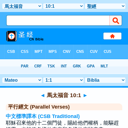
聖經
>
馬太福音
>
章 10
> 聖經金句 1
◄
馬太福音 10:1
►
平行經文 (Parallel Verses)
中文標準譯本 (CSB Traditional)
耶穌召來他的十二個門徒，賜給他們權柄，能驅趕