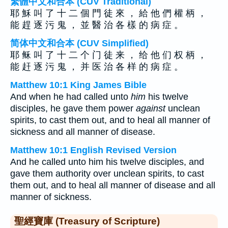
繁體中文和合本 (CUV Traditional)
耶 穌 叫 了 十 二 個 門 徒 來 ， 給 他 們 權 柄 ，
能 趕 逐 污 鬼 ， 並 醫 治 各 樣 的 病 症 。
简体中文和合本 (CUV Simplified)
耶 稣 叫 了 十 二 个 门 徒 来 ， 给 他 们 权 柄 ，
能 赶 逐 污 鬼 ， 并 医 治 各 样 的 病 症 。
Matthew 10:1 King James Bible
And when he had called unto
him
his twelve
disciples, he gave them power
against
unclean
spirits, to cast them out, and to heal all manner of
sickness and all manner of disease.
Matthew 10:1 English Revised Version
And he called unto him his twelve disciples, and
gave them authority over unclean spirits, to cast
them out, and to heal all manner of disease and all
manner of sickness.
聖經寶庫 (Treasury of Scripture)