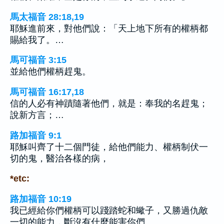
馬太福音 28:18,19
耶穌進前來，對他們說：「天上地下所有的權柄都
賜給我了。…
馬可福音 3:15
並給他們權柄趕鬼。
馬可福音 16:17,18
信的人必有神蹟隨著他們，就是：奉我的名趕鬼；
說新方言；…
路加福音 9:1
耶穌叫齊了十二個門徒，給他們能力、權柄制伏一
切的鬼，醫治各樣的病，
*etc:
路加福音 10:19
我已經給你們權柄可以踐踏蛇和蠍子，又勝過仇敵
一切的能力，斷沒有什麼能害你們。