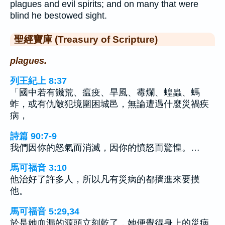
plagues and evil spirits; and on many that were
blind he bestowed sight.
聖經寶庫 (Treasury of Scripture)
plagues.
列王紀上 8:37
「國中若有饑荒、瘟疫、旱風、霉爛、蝗蟲、螞
蚱，或有仇敵犯境圍困城邑，無論遭遇什麼災禍疾
病，
詩篇 90:7-9
我們因你的怒氣而消滅，因你的憤怒而驚惶。…
馬可福音 3:10
他治好了許多人，所以凡有災病的都擠進來要摸
他。
馬可福音 5:29,34
於是她血漏的源頭立刻乾了，她便覺得身上的災病