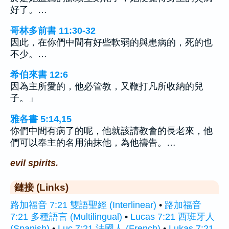
好了。…
哥林多前書 11:30-32
因此，在你們中間有好些軟弱的與患病的，死的也
不少。…
希伯來書 12:6
因為主所愛的，他必管教，又鞭打凡所收納的兒
子。」
雅各書 5:14,15
你們中間有病了的呢，他就該請教會的長老來，他
們可以奉主的名用油抹他，為他禱告。…
evil spirits.
鏈接 (Links)
路加福音 7:21 雙語聖經 (Interlinear)
•
路加福音
7:21 多種語言 (Multilingual)
•
Lucas 7:21 西班牙人
(Spanish)
•
Luc 7:21 法國人 (French)
•
Lukas 7:21