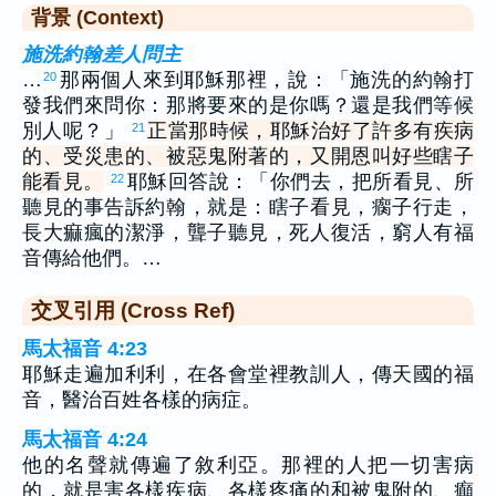
背景 (Context)
施洗約翰差人問主
…
那兩個人來到耶穌那裡，說：「施洗的約翰打
20
發我們來問你：那將要來的是你嗎？還是我們等候
別人呢？」
正當那時候，耶穌治好了許多有疾病
21
的、受災患的、被惡鬼附著的，又開恩叫好些瞎子
能看見。
耶穌回答說：「你們去，把所看見、所
22
聽見的事告訴約翰，就是：瞎子看見，瘸子行走，
長大痲瘋的潔淨，聾子聽見，死人復活，窮人有福
音傳給他們。…
交叉引用 (Cross Ref)
馬太福音 4:23
耶穌走遍加利利，在各會堂裡教訓人，傳天國的福
音，醫治百姓各樣的病症。
馬太福音 4:24
他的名聲就傳遍了敘利亞。那裡的人把一切害病
的，就是害各樣疾病、各樣疼痛的和被鬼附的、癲