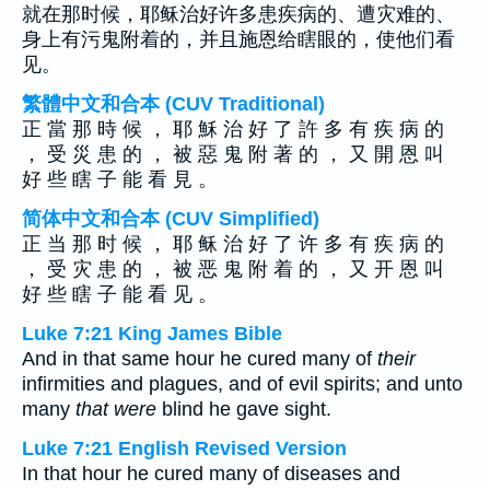
就在那时候，耶稣治好许多患疾病的、遭灾难的、
身上有污鬼附着的，并且施恩给瞎眼的，使他们看
见。
繁體中文和合本 (CUV Traditional)
正 當 那 時 候 ， 耶 穌 治 好 了 許 多 有 疾 病 的
， 受 災 患 的 ， 被 惡 鬼 附 著 的 ， 又 開 恩 叫
好 些 瞎 子 能 看 見 。
简体中文和合本 (CUV Simplified)
正 当 那 时 候 ， 耶 稣 治 好 了 许 多 有 疾 病 的
， 受 灾 患 的 ， 被 恶 鬼 附 着 的 ， 又 开 恩 叫
好 些 瞎 子 能 看 见 。
Luke 7:21 King James Bible
And in that same hour he cured many of
their
infirmities and plagues, and of evil spirits; and unto
many
that were
blind he gave sight.
Luke 7:21 English Revised Version
In that hour he cured many of diseases and