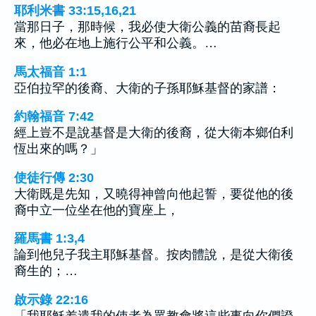
耶利米書 33:15,16,21
當那日子，那時候，我必使大衛公義的苗裔長起
來，他必在地上施行公平和公義。…
馬太福音 1:1
亞伯拉罕的後裔、大衛的子孫耶穌基督的家譜：
約翰福音 7:42
經上豈不是說基督是大衛的後裔，從大衛本鄉伯利
恆出來的嗎？」
使徒行傳 2:30
大衛既是先知，又曉得神曾向他起誓，要從他的後
裔中立一位坐在他的寶座上，
羅馬書 1:3,4
論到他兒子我主耶穌基督。按肉體說，是從大衛後
裔生的；…
啟示錄 22:16
「我耶穌差遣我的使者為眾教會將這些事向你們證