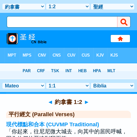
聖經
>
約拿書
>
章 1
> 聖經金句 2
◄
約拿書 1:2
►
平行經文 (Parallel Verses)
現代標點和合本 (CUVMP Traditional)
「你起來，往尼尼微大城去，向其中的居民呼喊，