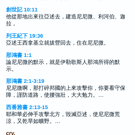
創世記 10:11
他從那地出來往亞述去，建造尼尼微、利河伯、迦
拉，
列王紀下 19:36
亞述王西拿基立就拔營回去，住在尼尼微。
那鴻書 1:1
論尼尼微的默示，就是伊勒歌斯人那鴻所得的默
示。
那鴻書 2:1-3:19
尼尼微啊，那打碎邦國的上來攻擊你，你要看守保
障，謹防道路，使腰強壯，大大勉力。…
西番雅書 2:13-15
耶和華必伸手攻擊北方，毀滅亞述，使尼尼微荒
涼，又乾旱如曠野。…
cry.