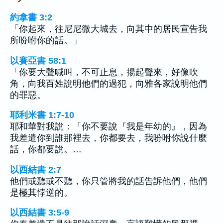
約拿書 3:2
「你起來，往尼尼微大城去，向其中的居民宣告我
所吩咐你的話。」
以賽亞書 58:1
「你要大聲喊叫，不可止息，揚起聲來，好像吹
角，向我百姓說明他們的過犯，向雅各家說明他們
的罪惡。
耶利米書 1:7-10
耶和華對我說：「你不要說『我是年幼的』，因為
我差遣你到誰那裡去，你都要去，我吩咐你說什麼
話，你都要說。…
以西結書 2:7
他們或聽或不聽，你只管將我的話告訴他們，他們
是極其悖逆的。
以西結書 3:5-9