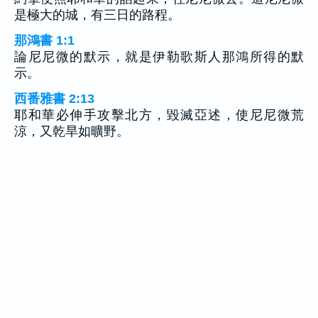
是極大的城，有三日的路程。
那鴻書 1:1
論尼尼微的默示，就是伊勒歌斯人那鴻所得的默
示。
西番雅書 2:13
耶和華必伸手攻擊北方，毀滅亞述，使尼尼微荒
涼，又乾旱如曠野。