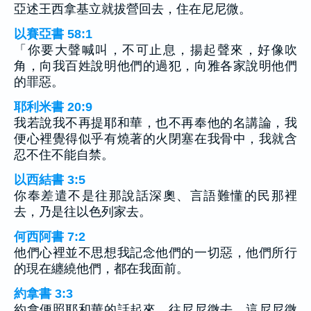
亞述王西拿基立就拔營回去，住在尼尼微。
以賽亞書 58:1
「你要大聲喊叫，不可止息，揚起聲來，好像吹
角，向我百姓說明他們的過犯，向雅各家說明他們
的罪惡。
耶利米書 20:9
我若說我不再提耶和華，也不再奉他的名講論，我
便心裡覺得似乎有燒著的火閉塞在我骨中，我就含
忍不住不能自禁。
以西結書 3:5
你奉差遣不是往那說話深奧、言語難懂的民那裡
去，乃是往以色列家去。
何西阿書 7:2
他們心裡並不思想我記念他們的一切惡，他們所行
的現在纏繞他們，都在我面前。
約拿書 3:3
約拿便照耶和華的話起來，往尼尼微去。這尼尼微