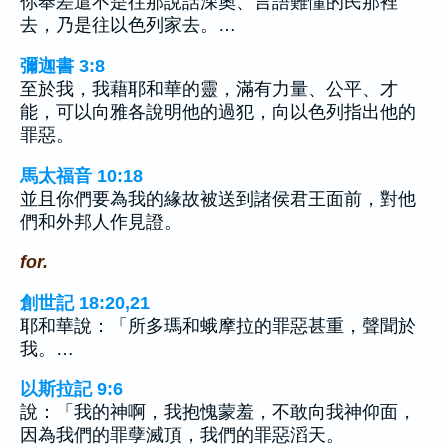
你奉差遣不是往那說話深奧、言語難懂的民那裡
去，乃是往以色列家去。…
彌迦書 3:8
至於我，我藉耶和華的靈，滿有力量、公平、才
能，可以向雅各說明他的過犯，向以色列指出他的
罪惡。
馬太福音 10:18
並且你們要為我的緣故被送到諸侯君王面前，對他
們和外邦人作見證。
for.
創世記 18:20,21
耶和華說：「所多瑪和蛾摩拉的罪惡甚重，聲聞於
我。…
以斯拉記 9:6
說：「我的神啊，我抱愧蒙羞，不敢向我神仰面，
因為我們的罪孽滅頂，我們的罪惡滔天。