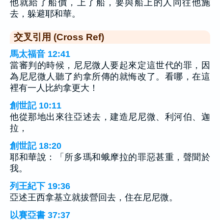
他就給了船價，上了船，要與船上的人同往他施
去，躲避耶和華。
交叉引用 (Cross Ref)
馬太福音 12:41
當審判的時候，尼尼微人要起來定這世代的罪，因
為尼尼微人聽了約拿所傳的就悔改了。看哪，在這
裡有一人比約拿更大！
創世記 10:11
他從那地出來往亞述去，建造尼尼微、利河伯、迦
拉，
創世記 18:20
耶和華說：「所多瑪和蛾摩拉的罪惡甚重，聲聞於
我。
列王紀下 19:36
亞述王西拿基立就拔營回去，住在尼尼微。
以賽亞書 37:37