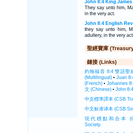
John 8:4 King James 
They say unto him, Ma
in the very act.
John 8:4 English Rev
they say unto him, M
adultery, in the very act
聖經寶庫 (Treasury o
鏈接 (Links)
約翰福音 8:4 雙語聖經 (In
(Multilingual)
•
Juan 8
(French)
•
Johannes 8
文 (Chinese)
•
John 8:
中文標準譯本 (CSB Traditi
中文标准译本 (CSB Simplif
現代標點和合本 (CUVMP T
Society.