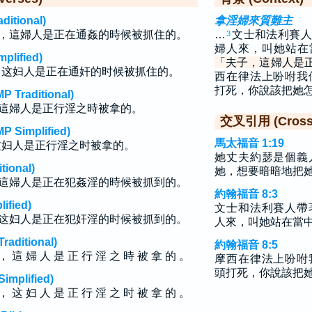
tional)
拿淫婦來質難主
，這婦人是正在通姦的時候被抓住的。
…
文士和法利賽人
3
婦人來，叫她站在
lified)
「夫子，這婦人是
，这妇人是正在通奸的时候被抓住的。
西在律法上吩咐我
打死，你說該把她
raditional)
這婦人是正行淫之時被拿的。
交叉引用 (Cross 
implified)
馬太福音 1:19
这妇人是正行淫之时被拿的。
她丈夫約瑟是個義
ional)
她，想要暗暗地把
這婦人是正在犯姦淫的時候被抓到的。
約翰福音 8:3
fied)
文士和法利賽人帶
这妇人是正在犯奸淫的时候被抓到的。
人來，叫她站在當
ditional)
約翰福音 8:5
， 這 婦 人 是 正 行 淫 之 時 被 拿 的 。
摩西在律法上吩咐
頭打死，你說該把
plified)
， 这 妇 人 是 正 行 淫 之 时 被 拿 的 。