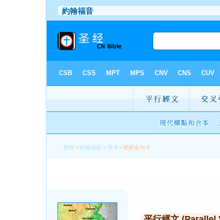
聖經
>
約翰福音
>
章 8
> 聖經金句 4
平行經文 (Parallel 