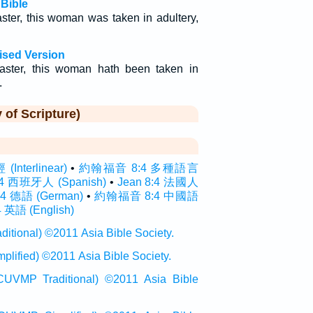
Bible
ster, this woman was taken in adultery,
ised Version
aster, this woman hath been taken in
.
f Scripture)
terlinear)
•
約翰福音 8:4 多種語言
:4 西班牙人 (Spanish)
•
Jean 8:4 法國人
:4 德語 (German)
•
約翰福音 8:4 中國語
4 英語 (English)
onal) ©2011 Asia Bible Society.
ied) ©2011 Asia Bible Society.
raditional) ©2011 Asia Bible