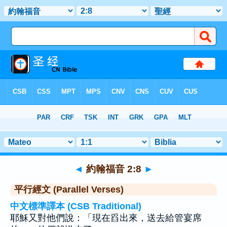
聖經
>
約翰福音
>
章 2
> 聖經金句 8
◄
約翰福音 2:8
►
平行經文 (Parallel Verses)
中文標準譯本 (CSB Traditional)
耶穌又對他們說：「現在舀出來，送去給管宴席