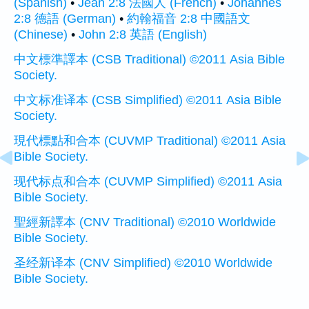
(Spanish)
•
Jean 2:8 法國人 (French)
•
Johannes
2:8 德語 (German)
•
約翰福音 2:8 中國語文
(Chinese)
•
John 2:8 英語 (English)
中文標準譯本 (CSB Traditional) ©2011 Asia Bible
Society.
中文标准译本 (CSB Simplified) ©2011 Asia Bible
Society.
現代標點和合本 (CUVMP Traditional) ©2011 Asia
Bible Society.
现代标点和合本 (CUVMP Simplified) ©2011 Asia
Bible Society.
聖經新譯本 (CNV Traditional) ©2010 Worldwide
Bible Society.
圣经新译本 (CNV Simplified) ©2010 Worldwide
Bible Society.