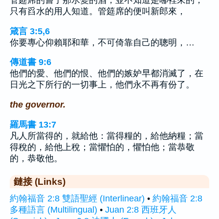
管筵席的嘗了那水變的酒，並不知道是哪裡來的，
只有舀水的用人知道。管筵席的便叫新郎來，
箴言 3:5,6
你要專心仰賴耶和華，不可倚靠自己的聰明，…
傳道書 9:6
他們的愛、他們的恨、他們的嫉妒早都消滅了，在
日光之下所行的一切事上，他們永不再有份了。
the governor.
羅馬書 13:7
凡人所當得的，就給他：當得糧的，給他納糧；當
得稅的，給他上稅；當懼怕的，懼怕他；當恭敬
的，恭敬他。
鏈接 (Links)
約翰福音 2:8 雙語聖經 (Interlinear)
•
約翰福音 2:8
多種語言 (Multilingual)
•
Juan 2:8 西班牙人