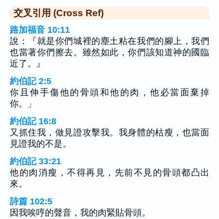
交叉引用 (Cross Ref)
路加福音 10:11
說：『就是你們城裡的塵土粘在我們的腳上，我們
也當著你們擦去。雖然如此，你們該知道神的國臨
近了。』
約伯記 2:5
你且伸手傷他的骨頭和他的肉，他必當面棄掉
你。」
約伯記 16:8
又抓住我，做見證攻擊我。我身體的枯瘦，也當面
見證我的不是。
約伯記 33:21
他的肉消瘦，不得再見，先前不見的骨頭都凸出
來。
詩篇 102:5
因我唉哼的聲音，我的肉緊貼骨頭。