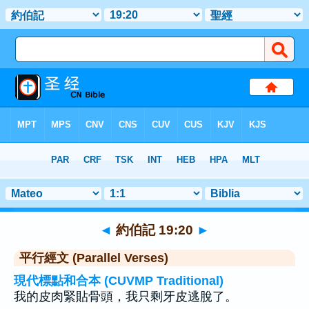
聖經
>
約伯記
>
章 19
> 聖經金句 20
◄
約伯記 19:20
►
平行經文 (Parallel Verses)
現代標點和合本 (CUVMP Traditional)
我的皮肉緊貼骨頭，我只剩牙皮逃脫了。