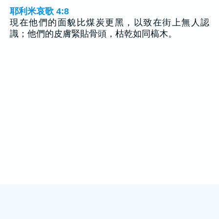
耶利米哀歌 4:8
現在他們的面貌比煤炭更黑，以致在街上無人認
識；他們的皮膚緊貼骨頭，枯乾如同槁木。