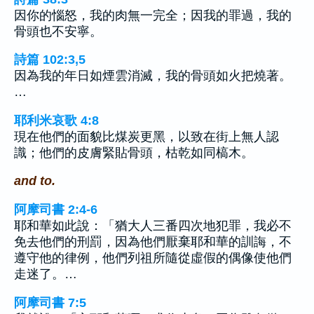
因你的惱怒，我的肉無一完全；因我的罪過，我的
骨頭也不安寧。
詩篇 102:3,5
因為我的年日如煙雲消滅，我的骨頭如火把燒著。
…
耶利米哀歌 4:8
現在他們的面貌比煤炭更黑，以致在街上無人認
識；他們的皮膚緊貼骨頭，枯乾如同槁木。
and to.
阿摩司書 2:4-6
耶和華如此說：「猶大人三番四次地犯罪，我必不
免去他們的刑罰，因為他們厭棄耶和華的訓誨，不
遵守他的律例，他們列祖所隨從虛假的偶像使他們
走迷了。…
阿摩司書 7:5