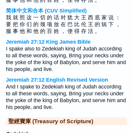
服 事 他 和 他 的 百 姓 ， 便 得 存 活 。
简体中文和合本 (CUV Simplified)
我 就 照 这 一 切 的 话 对 犹 大 王 西 底 家 说 ：
要 把 你 们 的 颈 项 放 在 巴 比 伦 王 的 轭 下 ，
服 事 他 和 他 的 百 姓 ， 便 得 存 活 。
Jeremiah 27:12 King James Bible
I spake also to Zedekiah king of Judah according
to all these words, saying, Bring your necks under
the yoke of the king of Babylon, and serve him and
his people, and live.
Jeremiah 27:12 English Revised Version
And I spake to Zedekiah king of Judah according
to all these words, saying, Bring your necks under
the yoke of the king of Babylon, and serve him and
his people, and live.
聖經寶庫 (Treasury of Scripture)