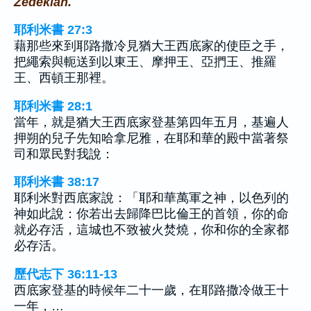
Zedekiah.
耶利米書 27:3
藉那些來到耶路撒冷見猶大王西底家的使臣之手，
把繩索與軛送到以東王、摩押王、亞捫王、推羅
王、西頓王那裡。
耶利米書 28:1
當年，就是猶大王西底家登基第四年五月，基遍人
押朔的兒子先知哈拿尼雅，在耶和華的殿中當著祭
司和眾民對我說：
耶利米書 38:17
耶利米對西底家說：「耶和華萬軍之神，以色列的
神如此說：你若出去歸降巴比倫王的首領，你的命
就必存活，這城也不致被火焚燒，你和你的全家都
必存活。
歷代志下 36:11-13
西底家登基的時候年二十一歲，在耶路撒冷做王十
一年，…