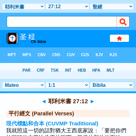
聖經
>
耶利米書
>
章 27
> 聖經金句 12
◄
耶利米書 27:12
►
平行經文 (Parallel Verses)
現代標點和合本 (CUVMP Traditional)
我就照這一切的話對猶大王西底家說：「要把你們