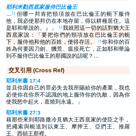
耶利米勸西底家服侍巴比倫王
…
但哪一邦肯把頸項放在巴比倫王的軛下服侍
11
他，我必使那邦仍在本地存留，得以耕種居住。這
是耶和華說的。』」
我就照這一切的話對猶大王
12
西底家說：「要把你們的頸項放在巴比倫王的軛
下，服侍他和他的百姓，便得存活。
你和你的百
13
姓為何要因刀劍、饑荒、瘟疫死亡，正如耶和華論
到不服侍巴比倫王的那國說的話呢？…
交叉引用 (Cross Ref)
耶利米書 17:4
並且你因自己的罪必失去我所賜給你的產業，我也
必使你在你所不認識的地上服侍你的仇敵，因為你
使我怒中起火，直燒到永遠。」
耶利米書 27:3
藉那些來到耶路撒冷見猶大王西底家的使臣之手，
把繩索與軛送到以東王、摩押王、亞捫王、推羅
王、西頓王那裡。