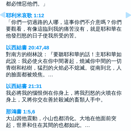
都必憎惡他們。」
耶利米哀歌 1:12
「你們一切過路的人哪，這事你們不介意嗎？你們
要觀看，有像這臨到我的痛苦沒有，就是耶和華在
他發烈怒的日子使我所受的苦。
以西結書 20:47,48
對南方的樹林說：『要聽耶和華的話！主耶和華如
此說：我必使火在你中間著起，燒滅你中間的一切
青樹和枯樹，猛烈的火焰必不熄滅。從南到北，人
的臉面都被燒焦。…
以西結書 21:31
我必將我的惱恨倒在你身上，將我烈怒的火噴在你
身上，又將你交在善於殺滅的畜類人手中。
那鴻書 1:5,6
大山因他震動，小山也都消化。大地在他面前突
起，世界和住在其間的也都如此。…