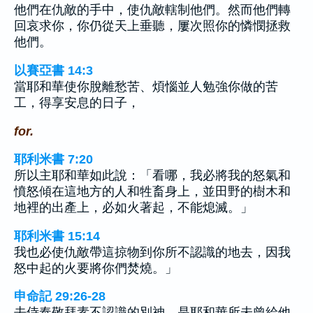
他們在仇敵的手中，使仇敵轄制他們。然而他們轉
回哀求你，你仍從天上垂聽，屢次照你的憐憫拯救
他們。
以賽亞書 14:3
當耶和華使你脫離愁苦、煩惱並人勉強你做的苦
工，得享安息的日子，
for.
耶利米書 7:20
所以主耶和華如此說：「看哪，我必將我的怒氣和
憤怒傾在這地方的人和牲畜身上，並田野的樹木和
地裡的出產上，必如火著起，不能熄滅。」
耶利米書 15:14
我也必使仇敵帶這掠物到你所不認識的地去，因我
怒中起的火要將你們焚燒。」
申命記 29:26-28
去侍奉敬拜素不認識的別神，是耶和華所未曾給他