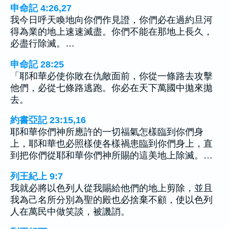
申命記 4:26,27
我今日呼天喚地向你們作見證，你們必在過約旦河
得為業的地上速速滅盡。你們不能在那地上長久，
必盡行除滅。…
申命記 28:25
「耶和華必使你敗在仇敵面前，你從一條路去攻擊
他們，必從七條路逃跑。你必在天下萬國中拋來拋
去。
約書亞記 23:15,16
耶和華你們神所應許的一切福氣怎樣臨到你們身
上，耶和華也必照樣使各樣禍患臨到你們身上，直
到把你們從耶和華你們神所賜的這美地上除滅。…
列王紀上 9:7
我就必將以色列人從我賜給他們的地上剪除，並且
我為己名所分別為聖的殿也必捨棄不顧，使以色列
人在萬民中做笑談，被譏誚。