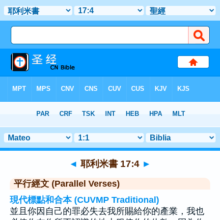
聖經
>
耶利米書
>
章 17
> 聖經金句 4
◄
耶利米書 17:4
►
平行經文 (Parallel Verses)
現代標點和合本 (CUVMP Traditional)
並且你因自己的罪必失去我所賜給你的產業，我也