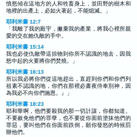
憤怒傾在這地方的人和牲畜身上，並田野的樹木和
地裡的出產上，必如火著起，不能熄滅。」
耶利米書 12:7
「我離了我的殿宇，撇棄我的產業，將我心裡所親
愛的交在她仇敵的手中。
耶利米書 15:14
我也必使仇敵帶這掠物到你所不認識的地去，因我
怒中起的火要將你們焚燒。」
耶利米書 16:13
所以我必將你們從這地趕出，直趕到你們和你們列
祖素不認識的地，你們在那裡必晝夜侍奉別神，因
為我必不向你們施恩。』」
耶利米書 18:23
耶和華啊，他們要殺我的那一切計謀，你都知道。
不要赦免他們的罪孽，也不要從你面前塗抹他們的
罪惡，要叫他們在你面前跌倒，願你發怒的時候罰
辦他們。