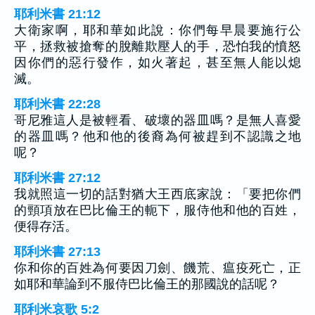
耶利米書 21:12
大衛家啊，耶和華如此說：你們每早晨要施行公
平，拯救被搶奪的脫離欺壓人的手，恐怕我的憤怒
因你們的惡行發作，如火著起，甚至無人能以熄
滅。
耶利米書 22:28
哥尼雅這人是被輕看、破壞的器皿嗎？是無人喜愛
的器皿嗎？他和他的後裔為何被趕到不認識之地
呢？
耶利米書 27:12
我就照這一切的話對猶大王西底家說：「要把你們
的頸項放在巴比倫王的軛下，服侍他和他的百姓，
便得存活。
耶利米書 27:13
你和你的百姓為何要因刀劍、饑荒、瘟疫死亡，正
如耶和華論到不服侍巴比倫王的那國說的話呢？
耶利米哀歌 5:2