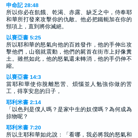
申命記 28:48
所以你必在飢餓、乾渴、赤露、缺乏之中，侍奉耶
和華所打發來攻擊你的仇敵。他必把鐵軛加在你的
頸項上，直到將你滅絕。
以賽亞書 5:25
所以耶和華的怒氣向他的百姓發作，他的手伸出攻
擊他們，山嶺就震動，他們的屍首在街市上好像糞
土。雖然如此，他的怒氣還未轉消，他的手仍伸不
縮。
以賽亞書 14:3
當耶和華使你脫離愁苦、煩惱並人勉強你做的苦
工，得享安息的日子，
耶利米書 2:14
「以色列是僕人嗎？是家中生的奴僕嗎？為何成為
掠物呢？
耶利米書 7:20
所以主耶和華如此說：「看哪，我必將我的怒氣和