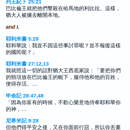
列王紀下 25:21
巴比倫王就把他們擊殺在哈馬地的利比拉。這樣，
猶大人被擄去離開本地。
and I.
耶利米書 5:29
耶和華說：我豈不因這些事討罪呢？豈不報復這樣
的國民呢？」
耶利米書 27:12,13
我就照這一切的話對猶大王西底家說：「要把你們
的頸項放在巴比倫王的軛下，服侍他和他的百姓，
便得存活。…
申命記 28:47,48
「因為你富有的時候，不歡心樂意地侍奉耶和華你
的神，…
尼希米記 9:28
但他們得平安之後，又在你面前行惡，所以你丟棄