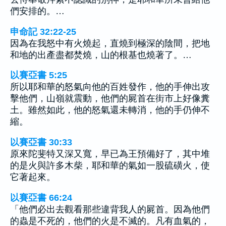
們安排的。…
申命記 32:22-25
因為在我怒中有火燒起，直燒到極深的陰間，把地
和地的出產盡都焚燒，山的根基也燒著了。…
以賽亞書 5:25
所以耶和華的怒氣向他的百姓發作，他的手伸出攻
擊他們，山嶺就震動，他們的屍首在街市上好像糞
土。雖然如此，他的怒氣還未轉消，他的手仍伸不
縮。
以賽亞書 30:33
原來陀斐特又深又寬，早已為王預備好了，其中堆
的是火與許多木柴，耶和華的氣如一股硫磺火，使
它著起來。
以賽亞書 66:24
「他們必出去觀看那些違背我人的屍首。因為他們
的蟲是不死的，他們的火是不滅的。凡有血氣的，