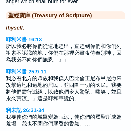
anger which shall burn for ever.
聖經寶庫 (Treasury of Scripture)
thyself.
耶利米書 16:13
所以我必將你們從這地趕出，直趕到你們和你們列
祖素不認識的地，你們在那裡必晝夜侍奉別神，因
為我必不向你們施恩。』」
耶利米書 25:9-11
我必召北方的眾族和我僕人巴比倫王尼布甲尼撒來
攻擊這地和這地的居民，並四圍一切的國民。我要
將他們盡行滅絕，以致他們令人驚駭、嗤笑，並且
永久荒涼。」這是耶和華說的。…
利未記 26:31-34
我要使你們的城邑變為荒涼，使你們的眾聖所成為
荒場，我也不聞你們馨香的香氣。…