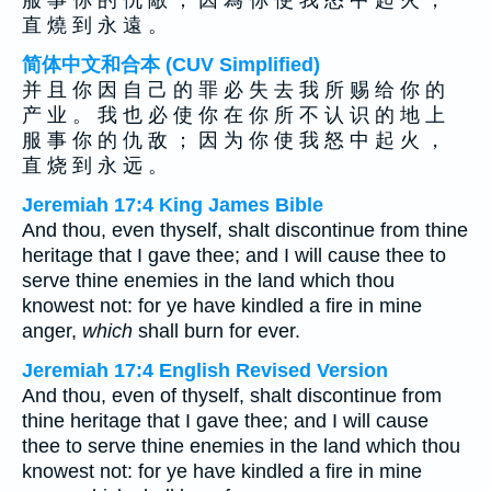
服 事 你 的 仇 敵 ； 因 為 你 使 我 怒 中 起 火 ，
直 燒 到 永 遠 。
简体中文和合本 (CUV Simplified)
并 且 你 因 自 己 的 罪 必 失 去 我 所 赐 给 你 的
产 业 。 我 也 必 使 你 在 你 所 不 认 识 的 地 上
服 事 你 的 仇 敌 ； 因 为 你 使 我 怒 中 起 火 ，
直 烧 到 永 远 。
Jeremiah 17:4 King James Bible
And thou, even thyself, shalt discontinue from thine
heritage that I gave thee; and I will cause thee to
serve thine enemies in the land which thou
knowest not: for ye have kindled a fire in mine
anger,
which
shall burn for ever.
Jeremiah 17:4 English Revised Version
And thou, even of thyself, shalt discontinue from
thine heritage that I gave thee; and I will cause
thee to serve thine enemies in the land which thou
knowest not: for ye have kindled a fire in mine