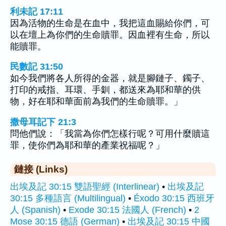
利未記 17:11
因為活物的生命是在血中，我把這血賜給你們，可
以在壇上為你們的生命贖罪。因血裡有生命，所以
能贖罪。
民數記 31:50
如今我們將各人所得的金器，就是腳鏈子、鐲子、
打印的戒指、耳環、手釧，都送來為耶和華的供
物，好在耶和華面前為我們的生命贖罪。」
撒母耳記下 21:3
問他們說：「我當為你們怎樣行呢？可用什麼贖這
罪，使你們為耶和華的產業祝福呢？」
鏈接 (Links)
出埃及記 30:15 雙語聖經 (Interlinear)
•
出埃及記
30:15 多種語言 (Multilingual)
•
Éxodo 30:15 西班牙
人 (Spanish)
•
Exode 30:15 法國人 (French)
•
2
Mose 30:15 德語 (German)
•
出埃及記 30:15 中國