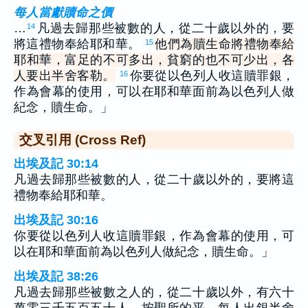
每人當獻贖命之價
…
凡過去歸那些被數的人，從二十歲以外的，要
14
將這禮物奉給耶和華。
他們為贖生命將禮物奉給
15
耶和華，富足的不可多出，貧窮的也不可少出，各
人要出半舍客勒。
你要從以色列人收這贖罪銀，
16
作為會幕的使用，可以在耶和華面前為以色列人做
紀念，贖生命。」
交叉引用 (Cross Ref)
出埃及記 30:14
凡過去歸那些被數的人，從二十歲以外的，要將這
禮物奉給耶和華。
出埃及記 30:16
你要從以色列人收這贖罪銀，作為會幕的使用，可
以在耶和華面前為以色列人做紀念，贖生命。」
出埃及記 38:26
凡過去歸那些被數之人的，從二十歲以外，有六十
萬零三千五百五十人，按聖所的平，每人出銀半舍