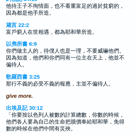
他待王子不徇情面，也不看重富足的過於貧窮的，
因為都是他手所造。
箴言 22:2
富戶窮人在世相遇，都為耶和華所造。
以弗所書 6:9
你們做主人的，待僕人也是一理，不要威嚇他們。
因為知道，他們和你們同有一位主在天上，他並不
偏待人。
歌羅西書 3:25
那行不義的必受不義的報應，主並不偏待人。
give more.
出埃及記 30:12
「你要按以色列人被數的計算總數，你數的時候，
他們各人要為自己的生命把贖價奉給耶和華，免得
數的時候在他們中間有災殃。