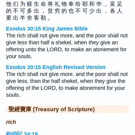
他 们 为 赎 生 命 将 礼 物 奉 给 耶 和 华 ， 富 足
的 不 可 多 出 ， 贫 穷 的 也 不 可 少 出 ， 各 人
要 出 半 舍 客 勒 。
Exodus 30:15 King James Bible
The rich shall not give more, and the poor shall not
give less than half a shekel, when
they
give an
offering unto the LORD, to make an atonement for
your souls.
Exodus 30:15 English Revised Version
The rich shall not give more, and the poor shall not
give less, than the half shekel, when they give the
offering of the LORD, to make atonement for your
souls.
聖經寶庫 (Treasury of Scripture)
rich
約伯記 34:19