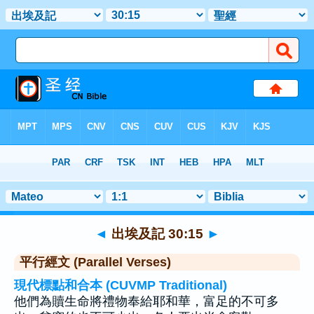
聖經
>
出埃及記
>
章 30
> 聖經金句 15
◄
出埃及記 30:15
►
平行經文 (Parallel Verses)
現代標點和合本 (CUVMP Traditional)
他們為贖生命將禮物奉給耶和華，富足的不可多