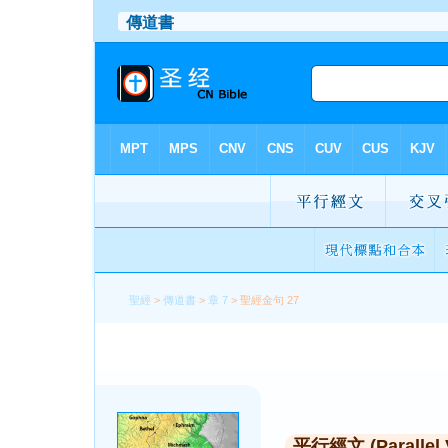
聖經
>
傳道書
>
章 7
> 聖經金句 27
平行經文 (Parallel 