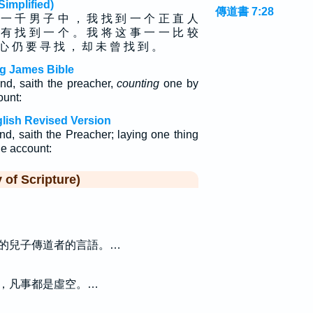
plified)
傳道書 7:28
 一 千 男 子 中 ， 我 找 到 一 个 正 直 人
 有 找 到 一 个 。 我 将 这 事 一 一 比 较
心 仍 要 寻 找 ， 却 未 曾 找 到 。
ng James Bible
und, saith the preacher,
counting
one by
ount:
glish Revised Version
nd, saith the Preacher; laying one thing
the account:
f Scripture)
的兒子傳道者的言語。…
，凡事都是虛空。…