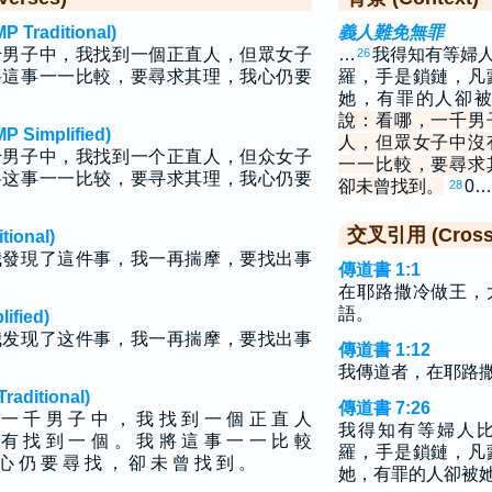
raditional)
義人難免無罪
千男子中，我找到一個正直人，但眾女子
…
我得知有等婦
26
將這事一一比較，要尋求其理，我心仍要
羅，手是鎖鏈，凡
她，有罪的人卻
說：看哪，一千男
implified)
人，但眾女子中沒
千男子中，我找到一个正直人，但众女子
一一比較，要尋求
将这事一一比较，要寻求其理，我心仍要
卻未曾找到。
0…
28
交叉引用 (Cross 
ional)
我發現了這件事，我一再揣摩，要找出事
傳道書 1:1
在耶路撒冷做王，
語。
fied)
我发现了这件事，我一再揣摩，要找出事
傳道書 1:12
我傳道者，在耶路
ditional)
傳道書 7:26
 一 千 男 子 中 ， 我 找 到 一 個 正 直 人
我得知有等婦人
 有 找 到 一 個 。 我 將 這 事 一 一 比 較
羅，手是鎖鏈，凡
心 仍 要 尋 找 ， 卻 未 曾 找 到 。
她，有罪的人卻被