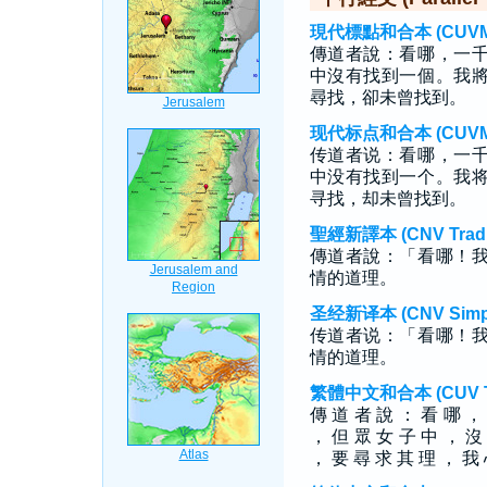
現代標點和合本 (CUVMP T
傳道者說：看哪，一
中沒有找到一個。我
尋找，卻未曾找到。
现代标点和合本 (CUVMP S
传道者说：看哪，一
中没有找到一个。我
寻找，却未曾找到。
聖經新譯本 (CNV Tradit
傳道者說：「看哪！
情的道理。
圣经新译本 (CNV Simpli
传道者说：「看哪！
情的道理。
繁體中文和合本 (CUV Tra
傳 道 者 說 ： 看 哪 ，
， 但 眾 女 子 中 ， 沒
， 要 尋 求 其 理 ， 我 