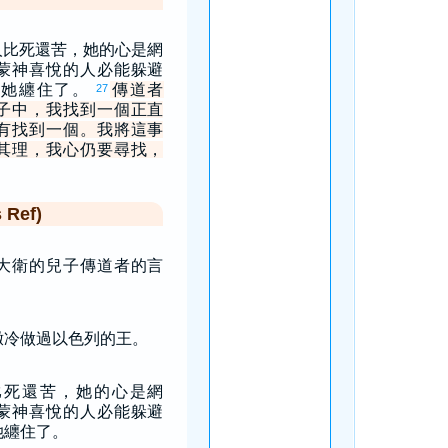
人比死還苦，她的心是網
蒙神喜悅的人必能躲避
被她纏住了。
傳道者
27
子中，我找到一個正直
有找到一個。我將這事
其理，我心仍要尋找，
Ref)
大衛的兒子傳道者的言
撒冷做過以色列的王。
比死還苦，她的心是網
蒙神喜悅的人必能躲避
她纏住了。