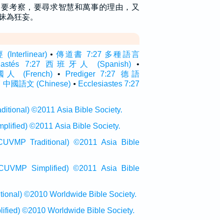
，要考察，要尋求智慧和萬事的理由，又
昧為狂妄。
terlinear)
•
傳道書 7:27 多種語言
siastés 7:27 西班牙人 (Spanish)
•
法國人 (French)
•
Prediger 7:27 德語
 中國語文 (Chinese)
•
Ecclesiastes 7:27
onal) ©2011 Asia Bible Society.
ied) ©2011 Asia Bible Society.
raditional) ©2011 Asia Bible
Simplified) ©2011 Asia Bible
al) ©2010 Worldwide Bible Society.
ed) ©2010 Worldwide Bible Society.