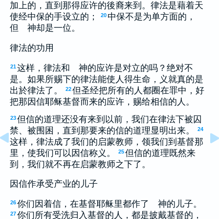
加上的，直到那得应许的後裔来到。律法是藉着天
使经中保的手设立的；
中保不是为单方面的，
20
但 神却是一位。
律法的功用
这样，律法和 神的应许是对立的吗？绝对不
21
是。如果所赐下的律法能使人得生命，义就真的是
出於律法了。
但圣经把所有的人都圈在罪中，好
22
把那因信耶稣基督而来的应许，赐给相信的人。
但信的道理还没有来到以前，我们在律法下被囚
23
禁、被围困，直到那要来的信的道理显明出来。
24
这样，律法成了我们的启蒙教师，领我们到基督那
里，使我们可以因信称义。
但信的道理既然来
25
到，我们就不再在启蒙教师之下了。
因信作承受产业的儿子
你们因着信，在基督耶稣里都作了 神的儿子。
26
你们所有受洗归入基督的人，都是披戴基督的，
27