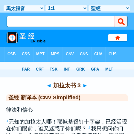
圣经
>
CNVS
> 加拉太书 3
◄
加拉太书 3
►
圣经 新译本 (CNV Simplified)
律法和信心
无知的加拉太人哪！耶稣基督钉十字架，已经活现
1
在你们眼前，谁又迷惑了你们呢？
我只想问你们
2