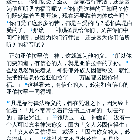
这一点：你们接受了圣灵，是靠着行律法，还是因
为信所听见的福音呢？
你们是这样的无知吗？你
3
们既然靠着圣灵开始，现在还要靠着肉体成全吗？
你们受了这麽多的苦，都是白受的吗？恐怕真是白
4
受的了。
那麽， 神赐圣灵给你们，又在你们中
5
间行神蹟，是因为你们行律法，还是因为你们信所
听见的福音呢？
正如亚伯拉罕信 神，这就算为他的义。
所以你
6
7
们要知道，有信心的人，就是亚伯拉罕的子孙。
8
圣经既然预先看见 神要使外族人因信称义，就预
先把好信息传给亚伯拉罕：「万国都必因你得
福。」
这样看来，有信心的人，必定和有信心的
9
亚伯拉罕一同得福。
凡是靠行律法称义的，都在咒诅之下，因为经上
10
记着：「凡不常常照着律法书上所写的一切去行
的，都被咒诅。」
很明显，在 神面前，没有一
11
个人可以靠着律法称义，因为「义人必因信得生」
（「义人必因信得生」或译：「因信称义的人，必
定得生」）。
律法本来不是出於信，而是说：
12