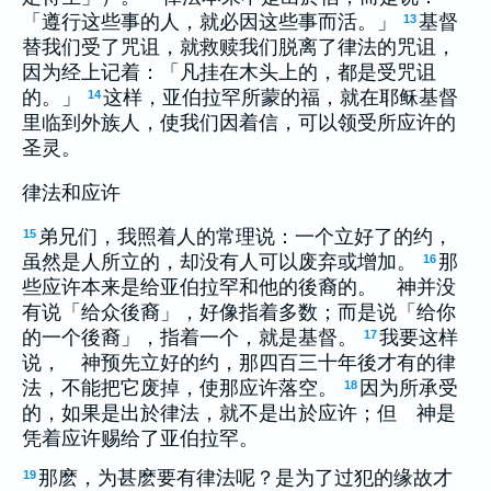
「遵行这些事的人，就必因这些事而活。」
基督
13
替我们受了咒诅，就救赎我们脱离了律法的咒诅，
因为经上记着：「凡挂在木头上的，都是受咒诅
的。」
这样，亚伯拉罕所蒙的福，就在耶稣基督
14
里临到外族人，使我们因着信，可以领受所应许的
圣灵。
律法和应许
弟兄们，我照着人的常理说：一个立好了的约，
15
虽然是人所立的，却没有人可以废弃或增加。
那
16
些应许本来是给亚伯拉罕和他的後裔的。 神并没
有说「给众後裔」，好像指着多数；而是说「给你
的一个後裔」，指着一个，就是基督。
我要这样
17
说， 神预先立好的约，那四百三十年後才有的律
法，不能把它废掉，使那应许落空。
因为所承受
18
的，如果是出於律法，就不是出於应许；但 神是
凭着应许赐给了亚伯拉罕。
那麽，为甚麽要有律法呢？是为了过犯的缘故才
19