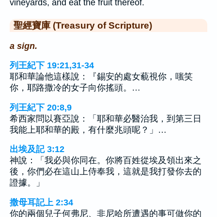
vineyards, and eat the fruit thereof.
聖經寶庫 (Treasury of Scripture)
a sign.
列王紀下 19:21,31-34
耶和華論他這樣說：『錫安的處女藐視你，嗤笑
你，耶路撒冷的女子向你搖頭。…
列王紀下 20:8,9
希西家問以賽亞說：「耶和華必醫治我，到第三日
我能上耶和華的殿，有什麼兆頭呢？」…
出埃及記 3:12
神說：「我必與你同在。你將百姓從埃及領出來之
後，你們必在這山上侍奉我，這就是我打發你去的
證據。」
撒母耳記上 2:34
你的兩個兒子何弗尼、非尼哈所遭遇的事可做你的