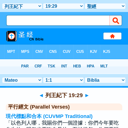
聖經
>
列王紀下
>
章 19
> 聖經金句 29
◄
列王紀下 19:29
►
平行經文 (Parallel Verses)
現代標點和合本 (CUVMP Traditional)
「以色列人哪，我賜你們一個證據：你們今年要吃