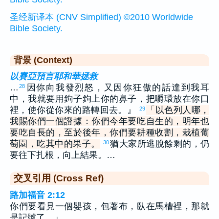
圣经新译本 (CNV Simplified) ©2010 Worldwide
Bible Society.
背景 (Context)
以賽亞預言耶和華拯救
…
因你向我發烈怒，又因你狂傲的話達到我耳
28
中，我就要用鉤子鉤上你的鼻子，把嚼環放在你口
裡，使你從你來的路轉回去。』
「以色列人哪，
29
我賜你們一個證據：你們今年要吃自生的，明年也
要吃自長的，至於後年，你們要耕種收割，栽植葡
萄園，吃其中的果子。
猶大家所逃脫餘剩的，仍
30
要往下扎根，向上結果。…
交叉引用 (Cross Ref)
路加福音 2:12
你們要看見一個嬰孩，包著布，臥在馬槽裡，那就
是記號了。」