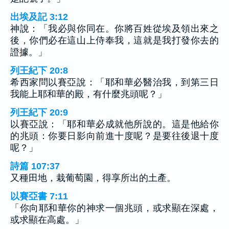
出埃及記 3:12
神說：「我必與你同在。你將百姓從埃及領出來之
後，你們必在這山上侍奉我，這就是我打發你去的
證據。」
列王紀下 20:8
希西家問以賽亞說：「耶和華必醫治我，到第三日
我能上耶和華的殿，有什麼兆頭呢？」
列王紀下 20:9
以賽亞說：「耶和華必成就他所說的。這是他給你
的兆頭：你要日影向前進十度呢？是要往後退十度
呢？」
詩篇 107:37
又種田地，栽葡萄園，得享所出的土產。
以賽亞書 7:11
「你向耶和華你的神求一個兆頭，或求顯在深處，
或求顯在高處。」