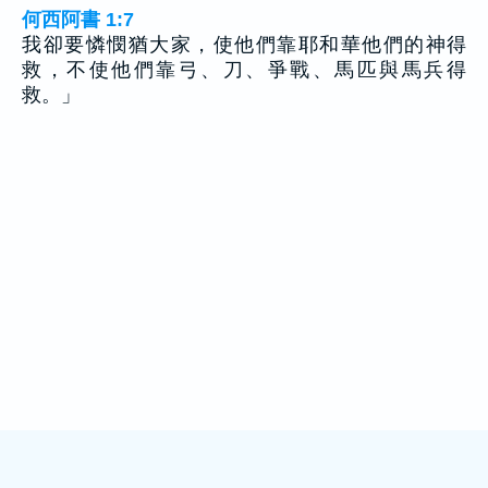
何西阿書 1:7
我卻要憐憫猶大家，使他們靠耶和華他們的神得
救，不使他們靠弓、刀、爭戰、馬匹與馬兵得
救。」