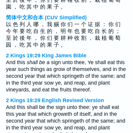
至 於 後 年 ， 你 們 要 耕 種 收 割 ， 栽 植 葡 萄
園 ， 吃 其 中 的 果 子 。
简体中文和合本 (CUV Simplified)
以 色 列 人 哪 ， 我 赐 你 们 一 个 证 据 ： 你 们
今 年 要 吃 自 生 的 ， 明 年 也 要 吃 自 长 的 ；
至 於 後 年 ， 你 们 要 耕 种 收 割 ， 栽 植 葡 萄
园 ， 吃 其 中 的 果 子 。
2 Kings 19:29 King James Bible
And this
shall be
a sign unto thee, Ye shall eat this
year such things as grow of themselves, and in the
second year that which springeth of the same; and
in the third year sow ye, and reap, and plant
vineyards, and eat the fruits thereof.
2 Kings 19:29 English Revised Version
And this shall be the sign unto thee: ye shall eat
this year that which groweth of itself, and in the
second year that which springeth of the same; and
in the third year sow ye, and reap, and plant