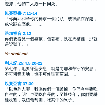
證據，他們二人必一日同死。
以賽亞書 7:11-14
「你向耶和華你的神求一個兆頭，或求顯在深處，
或求顯在高處。」…
路加福音 2:12
你們要看見一個嬰孩，包著布，臥在馬槽裡，那就
是記號了。」
Ye shall eat.
利未記 25:4,5,20-22
第七年，地要守聖安息，就是向耶和華守的安息，
不可耕種田地，也不可修理葡萄園。…
以賽亞書 37:30
「以色列人哪，我賜你們一個證據：你們今年要吃
自生的，明年也要吃自長的，至於後年，你們要耕
種收割，栽植葡萄園，吃其中的果子。