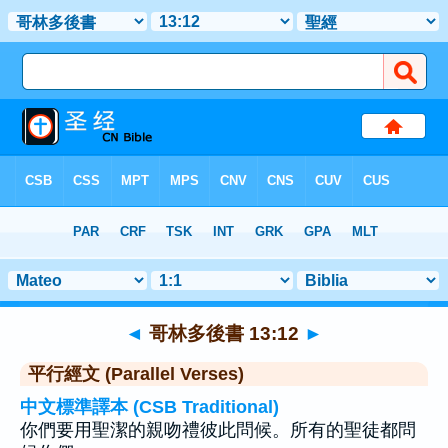
聖經
>
哥林多後書
>
章 13
> 聖經金句 12
◄
哥林多後書 13:12
►
平行經文 (Parallel Verses)
中文標準譯本 (CSB Traditional)
你們要用聖潔的親吻禮彼此問候。所有的聖徒都問