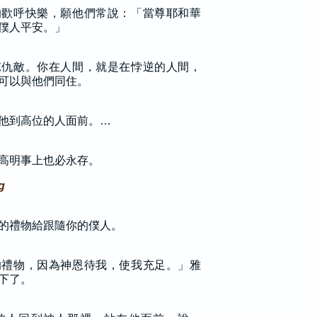
的歡呼快樂，願他們常說：「當尊耶和華
僕人平安。」
掠仇敵。你在人間，就是在悖逆的人間，
可以與他們同住。
他到高位的人面前。…
高明事上也必永存。
g
的禮物給跟隨你的僕人。
的禮物，因為神恩待我，使我充足。」雅
下了。