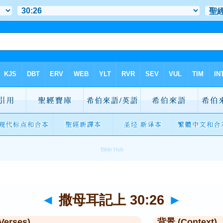
◄
撒母耳記上 30:26
►
Verses)
背景 (Context)