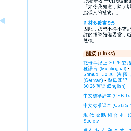
乃縵帶著一切跟隨他
「如今我知道，除了
點僕人的禮物。」
哥林多後書 9:5
因此，我想不得不求
許的捐資預備妥當，
勉強。
鏈接 (Links)
撒母耳記上 30:26 雙語聖經 
種語言 (Multilingual)
•
Samuel 30:26 法國人
(German)
•
撒母耳記上 3
30:26 英語 (English)
中文標準譯本 (CSB Traditi
中文标准译本 (CSB Simplif
現代標點和合本 (CUVMP T
Society.
现代标点和合本 (CUVMP 