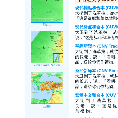
現代標點和合本 (CUVMP T
大衛到了洗革拉，從
「這是從耶和華仇敵那
现代标点和合本 (CUVMP S
大卫到了洗革拉，从
说：“这是从耶和华仇
聖經新譯本 (CNV Tradit
大衛到了洗革拉，就
的長老，說：「看哪
品，送給你們作禮物。
圣经新译本 (CNV Simpli
大卫到了洗革拉，就
的长老，说：「看哪
品，送给你们作礼物。
繁體中文和合本 (CUV Tra
大 衛 到 了 洗 革 拉 ，
長 老 ， 說 ： 這 是 從
為 禮 物 。