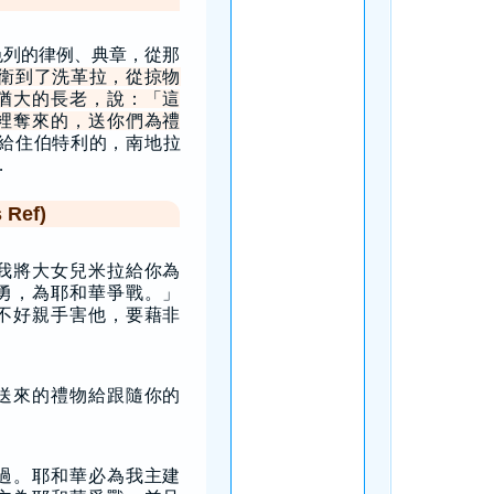
色列的律例、典章，從那
衛到了洗革拉，從掠物
猶大的長老，說：「這
裡奪來的，送你們為禮
給住伯特利的，南地拉
…
Ref)
我將大女兒米拉給你為
勇，為耶和華爭戰。」
不好親手害他，要藉非
」
送來的禮物給跟隨你的
過。耶和華必為我主建