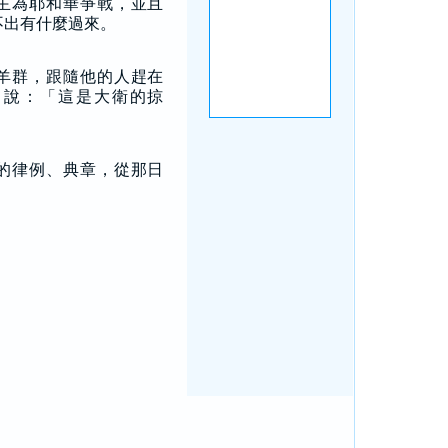
主為耶和華爭戰，並且
不出有什麼過來。
羊群，跟隨他的人趕在
，說：「這是大衛的掠
的律例、典章，從那日