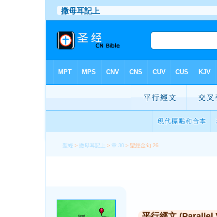
聖經
>
撒母耳記上
>
章 30
> 聖經金句 26
平行經文 (Parallel 