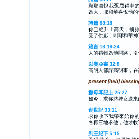
願那喜悅我冤屈得申
為大，耶和華喜悅他的
詩篇 68:18
你已經升上高天，擄
受了供獻，叫耶和華神
箴言 18:16-24
人的禮物為他開路，引
以賽亞書 32:8
高明人卻謀高明事，在
present [heb] blessin
撒母耳記上 25:27
如今，求你將婢女送來
創世記 33:11
求你收下我帶來給你
各再三地求他，他才收
列王紀下 5:15