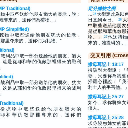
raditional)
定分擄物之例
掠物中取些送給他朋友猶大的長老，說：
…
大衛定此為以
25
裡奪來的，送你們為禮物。」
日直到今日。
大
26
中取些送給他朋友
implified)
是從耶和華仇敵那
掠物中取些送给他朋友犹大的长老，
物。」
他送禮物
27
敌那里夺来的，送你们为礼物。”
末的，雅提珥的，
ional)
交叉引用 (Cross 
從戰利品中取一部分送給他的朋友、猶大
，這是從耶和華的仇敵那裡得來的戰利
撒母耳記上 18:17
」
掃羅對大衛說：「
妻，只要你為我奮
fied)
掃羅心裡說：「我
从战利品中取一部分送给他的朋友、犹大
利士人的手害他。
，这是从耶和华的仇敌那里得来的战利
」
撒母耳記上 25:27
如今，求你將婢女
ditional)
僕人。
 從 掠 物 中 取 些 送 給 他 朋 友 猶 大 的
 耶 和 華 仇 敵 那 裡 奪 來 的 ， 送 你 們
撒母耳記上 25:28
求你饒恕婢女的罪