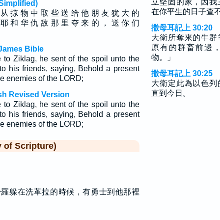
立堅固的家，因我
plified)
在你平生的日子查
 从 掠 物 中 取 些 送 给 他 朋 友 犹 大 的
 耶 和 华 仇 敌 那 里 夺 来 的 ， 送 你 们
撒母耳記上 30:20
大衛所奪來的牛群
原有的群畜前邊
James Bible
物。」
o Ziklag, he sent of the spoil unto the
to his friends, saying, Behold a present
撒母耳記上 30:25
 the enemies of the LORD;
大衛定此為以色列
直到今日。
sh Revised Version
o Ziklag, he sent of the spoil unto the
to his friends, saying, Behold a present
 the enemies of the LORD;
f Scripture)
掃羅躲在洗革拉的時候，有勇士到他那裡