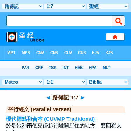
聖經
>
路得記
>
章 1
> 聖經金句 7
◄
路得記 1:7
►
平行經文 (Parallel Verses)
現代標點和合本 (CUVMP Traditional)
於是她和兩個兒婦起行離開所住的地方，要回猶大