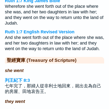
Ruth 1:7 King James Bible
Wherefore she went forth out of the place where
she was, and her two daughters in law with her;
and they went on the way to return unto the land of
Judah.
Ruth 1:7 English Revised Version
And she went forth out of the place where she was,
and her two daughters in law with her; and they
went on the way to return unto the land of Judah.
聖經寶庫 (Treasury of Scripture)
she went
列王紀下 8:3
七年完了，那婦人從非利士地回來，就出去為自己
的房屋、田地哀告王。
they went