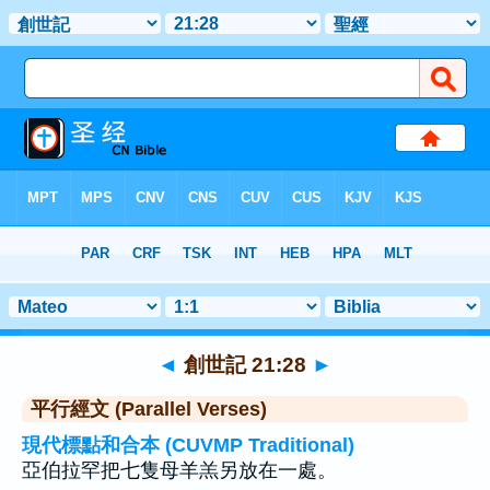
聖經
>
創世記
>
章 21
> 聖經金句 28
◄
創世記 21:28
►
平行經文 (Parallel Verses)
現代標點和合本 (CUVMP Traditional)
亞伯拉罕把七隻母羊羔另放在一處。