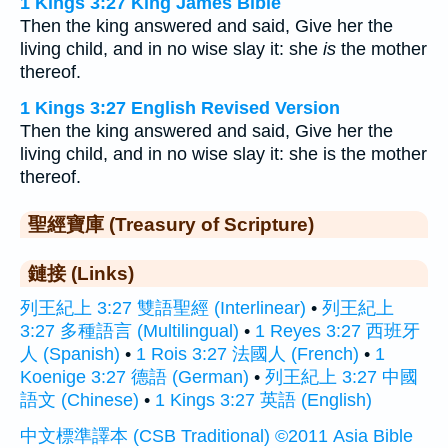
1 Kings 3:27 King James Bible
Then the king answered and said, Give her the
living child, and in no wise slay it: she
is
the mother
thereof.
1 Kings 3:27 English Revised Version
Then the king answered and said, Give her the
living child, and in no wise slay it: she is the mother
thereof.
聖經寶庫 (Treasury of Scripture)
鏈接 (Links)
列王紀上 3:27 雙語聖經 (Interlinear)
•
列王紀上
3:27 多種語言 (Multilingual)
•
1 Reyes 3:27 西班牙
人 (Spanish)
•
1 Rois 3:27 法國人 (French)
•
1
Koenige 3:27 德語 (German)
•
列王紀上 3:27 中國
語文 (Chinese)
•
1 Kings 3:27 英語 (English)
中文標準譯本 (CSB Traditional) ©2011 Asia Bible