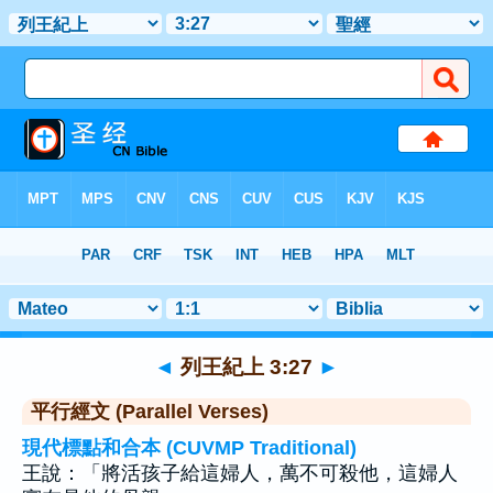
聖經
>
列王紀上
>
章 3
> 聖經金句 27
◄
列王紀上 3:27
►
平行經文 (Parallel Verses)
現代標點和合本 (CUVMP Traditional)
王說：「將活孩子給這婦人，萬不可殺他，這婦人