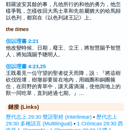
耶羅波安其餘的事，凡他所行的和他的勇力，他怎
樣爭戰，怎樣收回大馬士革和先前屬猶大的哈馬歸
以色列，都寫在《以色列諸王記》上。
the times
但以理書 2:21
他改變時候、日期，廢王、立王，將智慧賜予智慧
人，將知識賜予聰明人。
但以理書 4:23,25
王既看見一位守望的聖者從天而降，說：『將這樹
砍伐毀壞，樹墩卻要留在地內，用鐵圈和銅圈箍
住，在田野的青草中，讓天露滴濕，使他與地上的
獸一同吃草，直到經過七期。』…
鏈接 (Links)
歷代志上 29:30 雙語聖經 (Interlinear)
•
歷代志上
29:30 多種語言 (Multilingual)
•
1 Crónicas 29:30 西