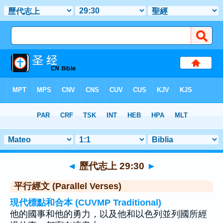
聖經
>
歷代志上
>
章 29
> 聖經金句 30
◄
歷代志上 29:30
►
平行經文 (Parallel Verses)
現代標點和合本 (CUVMP Traditional)
他的國事和他的勇力，以及他和以色列並列國所經