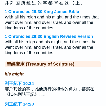
并 列 国 所 经 过 的 事 都 写 在 这 书 上 。
1 Chronicles 29:30 King James Bible
With all his reign and his might, and the times that
went over him, and over Israel, and over all the
kingdoms of the countries.
1 Chronicles 29:30 English Revised Version
with all his reign and his might, and the times that
went over him, and over Israel, and over all the
kingdoms of the countries.
聖經寶庫 (Treasury of Scripture)
his might
列王紀下 10:34
耶戶其餘的事，凡他所行的和他的勇力，都寫在
《以色列諸王記》上。
列王紀下 14:28