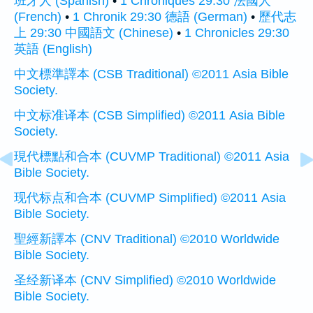
班牙人 (Spanish)
•
1 Chroniques 29:30 法國人
(French)
•
1 Chronik 29:30 德語 (German)
•
歷代志
上 29:30 中國語文 (Chinese)
•
1 Chronicles 29:30
英語 (English)
中文標準譯本 (CSB Traditional) ©2011 Asia Bible
Society.
中文标准译本 (CSB Simplified) ©2011 Asia Bible
Society.
現代標點和合本 (CUVMP Traditional) ©2011 Asia
Bible Society.
现代标点和合本 (CUVMP Simplified) ©2011 Asia
Bible Society.
聖經新譯本 (CNV Traditional) ©2010 Worldwide
Bible Society.
圣经新译本 (CNV Simplified) ©2010 Worldwide
Bible Society.