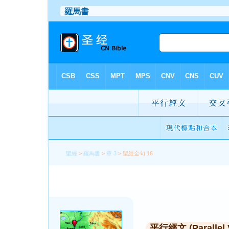
聖經
>
羅馬書
>
章 3
> 聖經金句 16
平行經文 (Parallel 