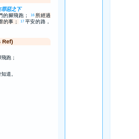
在罪惡之下
們的腳飛跑；
所經過
16
虐的事；
平安的路，
17
Ref)
腳飛跑；
曾知道。