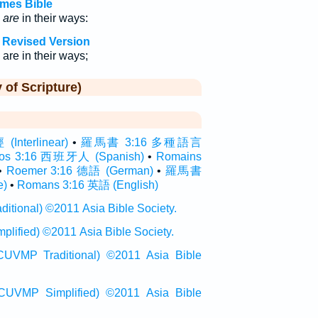
mes Bible
y
are
in their ways:
 Revised Version
are in their ways;
f Scripture)
terlinear)
•
羅馬書 3:16 多種語言
os 3:16 西班牙人 (Spanish)
•
Romains
•
Roemer 3:16 德語 (German)
•
羅馬書
e)
•
Romans 3:16 英語 (English)
onal) ©2011 Asia Bible Society.
ied) ©2011 Asia Bible Society.
raditional) ©2011 Asia Bible
Simplified) ©2011 Asia Bible