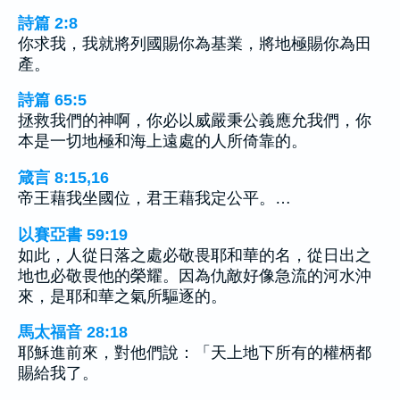
詩篇 2:8
你求我，我就將列國賜你為基業，將地極賜你為田
產。
詩篇 65:5
拯救我們的神啊，你必以威嚴秉公義應允我們，你
本是一切地極和海上遠處的人所倚靠的。
箴言 8:15,16
帝王藉我坐國位，君王藉我定公平。…
以賽亞書 59:19
如此，人從日落之處必敬畏耶和華的名，從日出之
地也必敬畏他的榮耀。因為仇敵好像急流的河水沖
來，是耶和華之氣所驅逐的。
馬太福音 28:18
耶穌進前來，對他們說：「天上地下所有的權柄都
賜給我了。