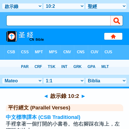
聖經
>
啟示錄
>
章 10
> 聖經金句 2
◄
啟示錄 10:2
►
平行經文 (Parallel Verses)
中文標準譯本 (CSB Traditional)
手裡拿著一個打開的小書卷。他右腳踩在海上，左