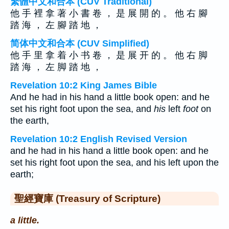
繁體中文和合本 (CUV Traditional)
他 手 裡 拿 著 小 書 卷 ， 是 展 開 的 。 他 右 腳
踏 海 ， 左 腳 踏 地 ，
简体中文和合本 (CUV Simplified)
他 手 里 拿 着 小 书 卷 ， 是 展 开 的 。 他 右 脚
踏 海 ， 左 脚 踏 地 ，
Revelation 10:2 King James Bible
And he had in his hand a little book open: and he
set his right foot upon the sea, and
his
left
foot
on
the earth,
Revelation 10:2 English Revised Version
and he had in his hand a little book open: and he
set his right foot upon the sea, and his left upon the
earth;
聖經寶庫 (Treasury of Scripture)
a little.