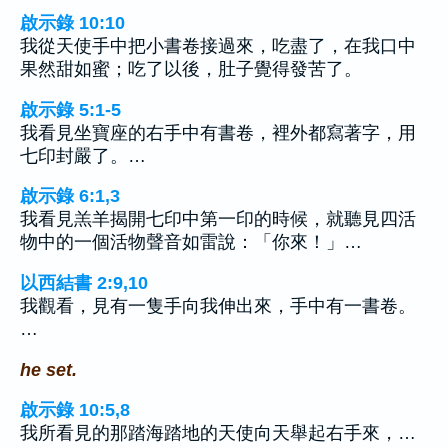
啟示錄 10:10
我從天使手中把小書卷接過來，吃盡了，在我口中
果然甜如蜜；吃了以後，肚子覺得發苦了。
啟示錄 5:1-5
我看見坐寶座的右手中有書卷，裡外都寫著字，用
七印封嚴了。…
啟示錄 6:1,3
我看見羔羊揭開七印中第一印的時候，就聽見四活
物中的一個活物聲音如雷說：「你來！」…
以西結書 2:9,10
我觀看，見有一隻手向我伸出來，手中有一書卷。
…
he set.
啟示錄 10:5,8
我所看見的那踏海踏地的天使向天舉起右手來，…