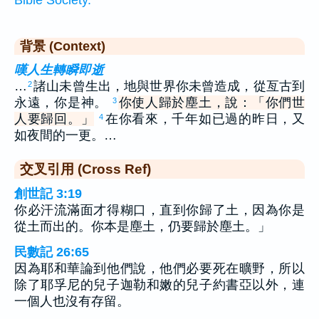
背景 (Context)
嘆人生轉瞬即逝
…
諸山未曾生出，地與世界你未曾造成，從亙古到
2
永遠，你是神。
你使人歸於塵土，說：「你們世
3
人要歸回。」
在你看來，千年如已過的昨日，又
4
如夜間的一更。…
交叉引用 (Cross Ref)
創世記 3:19
你必汗流滿面才得糊口，直到你歸了土，因為你是
從土而出的。你本是塵土，仍要歸於塵土。」
民數記 26:65
因為耶和華論到他們說，他們必要死在曠野，所以
除了耶孚尼的兒子迦勒和嫩的兒子約書亞以外，連
一個人也沒有存留。