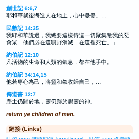
創世記 6:6,7
耶和華就後悔造人在地上，心中憂傷。…
民數記 14:35
我耶和華說過，我總要這樣待這一切聚集敵我的惡
會眾。他們必在這曠野消滅，在這裡死亡。」
約伯記 12:10
凡活物的生命和人類的氣息，都在他手中。
約伯記 34:14,15
他若專心為己，將靈和氣收歸自己，…
傳道書 12:7
塵土仍歸於地，靈仍歸於賜靈的神。
return ye children of men.
鏈接 (Links)