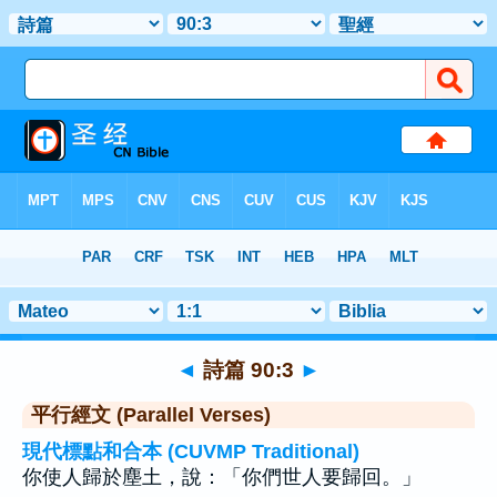
聖經
>
詩篇
>
章 90
> 聖經金句 3
◄
詩篇 90:3
►
平行經文 (Parallel Verses)
現代標點和合本 (CUVMP Traditional)
你使人歸於塵土，說：「你們世人要歸回。」