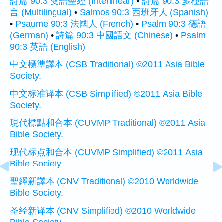
詩篇 90:3 雙語聖經 (Interlinear)
•
詩篇 90:3 多種語
言 (Multilingual)
•
Salmos 90:3 西班牙人 (Spanish)
•
Psaume 90:3 法國人 (French)
•
Psalm 90:3 德語
(German)
•
詩篇 90:3 中國語文 (Chinese)
•
Psalm
90:3 英語 (English)
中文標準譯本 (CSB Traditional) ©2011 Asia Bible
Society.
中文标准译本 (CSB Simplified) ©2011 Asia Bible
Society.
現代標點和合本 (CUVMP Traditional) ©2011 Asia
Bible Society.
现代标点和合本 (CUVMP Simplified) ©2011 Asia
Bible Society.
聖經新譯本 (CNV Traditional) ©2010 Worldwide
Bible Society.
圣经新译本 (CNV Simplified) ©2010 Worldwide
Bible Society.