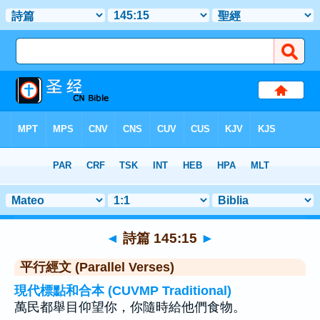
聖經
>
詩篇
>
章 145
> 聖經金句 15
◄
詩篇 145:15
►
平行經文 (Parallel Verses)
現代標點和合本 (CUVMP Traditional)
萬民都舉目仰望你，你隨時給他們食物。