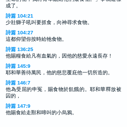
成了。
詩篇 104:21
少壯獅子吼叫要抓食，向神尋求食物。
詩篇 104:27
這都仰望你按時給牠食物。
詩篇 136:25
他賜糧食給凡有血氣的，因他的慈愛永遠長存！
詩篇 145:9
耶和華善待萬民，他的慈悲覆庇他一切所造的。
詩篇 146:7
他為受屈的申冤，賜食物於飢餓的。耶和華釋放被
囚的，
詩篇 147:9
他賜食給走獸和啼叫的小烏鴉。