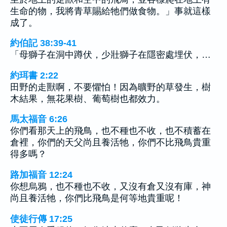
生命的物，我將青草賜給牠們做食物。」事就這樣
成了。
約伯記 38:39-41
「母獅子在洞中蹲伏，少壯獅子在隱密處埋伏，…
約珥書 2:22
田野的走獸啊，不要懼怕！因為曠野的草發生，樹
木結果，無花果樹、葡萄樹也都效力。
馬太福音 6:26
你們看那天上的飛鳥，也不種也不收，也不積蓄在
倉裡，你們的天父尚且養活牠，你們不比飛鳥貴重
得多嗎？
路加福音 12:24
你想烏鴉，也不種也不收，又沒有倉又沒有庫，神
尚且養活牠，你們比飛鳥是何等地貴重呢！
使徒行傳 17:25