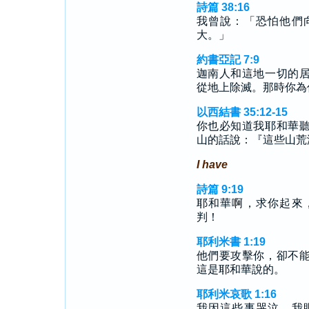
詩篇 38:16
我曾說：「恐怕他們
大。」
約書亞記 7:9
迦南人和這地一切的
從地上除滅。那時你為
以西結書 35:12-15
你也必知道我耶和華
山的話說：『這些山荒
I have
詩篇 9:19
耶和華啊，求你起來
判！
耶利米書 1:19
他們要攻擊你，卻不
這是耶和華說的。
耶利米哀歌 1:16
我因這些事哭泣，我