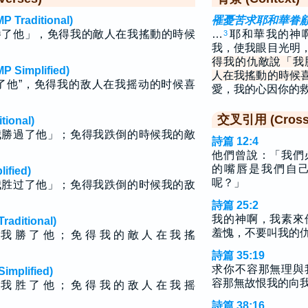
raditional)
罹憂苦求耶和華眷
勝了他」，免得我的敵人在我搖動的時候
…
耶和華我的神
3
我，使我眼目光明
得我的仇敵說「我
implified)
人在我搖動的時候
了他”，免得我的敌人在我摇动的时候喜
愛，我的心因你的
交叉引用 (Cross 
ional)
我勝過了他」；免得我跌倒的時候我的敵
詩篇 12:4
他們曾說：「我們
的嘴唇是我們自
fied)
呢？」
我胜过了他」；免得我跌倒的时候我的敌
詩篇 25:2
我的神啊，我素來
ditional)
羞愧，不要叫我的
 我 勝 了 他 ； 免 得 我 的 敵 人 在 我 搖
詩篇 35:19
求你不容那無理與
plified)
容那無故恨我的向
 我 胜 了 他 ； 免 得 我 的 敌 人 在 我 摇
詩篇 38:16