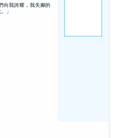
們向我誇耀，我失腳的
大。」