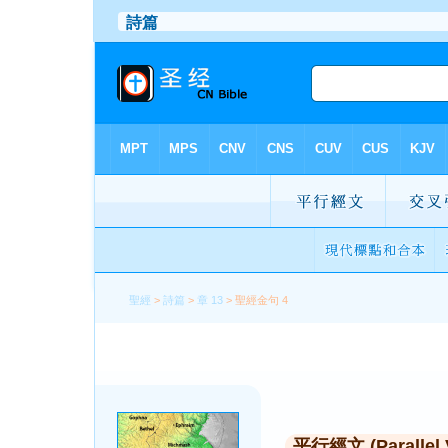
聖經
>
詩篇
>
章 13
> 聖經金句 4
平行經文 (Parallel 