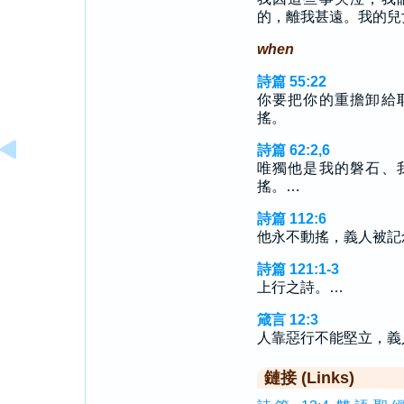
的，離我甚遠。我的兒
when
詩篇 55:22
你要把你的重擔卸給
搖。
詩篇 62:2,6
唯獨他是我的磐石、
搖。…
詩篇 112:6
他永不動搖，義人被記
詩篇 121:1-3
上行之詩。…
箴言 12:3
人靠惡行不能堅立，義
鏈接 (Links)