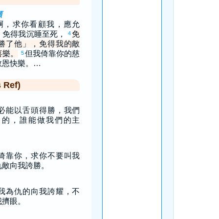
顧
啊，求你看顧我，應允
，免得我沉睡至死，
免
4
勝了他」，免得我的敵
喜樂。
但我倚靠你的慈
5
救恩快樂。…
Ref)
必能以舌頭得勝，我們
己的，誰能做我們的主
倚靠你，求你不要叫我
仇敵向我誇勝。
我為仇的向我誇耀，不
我擠眼。