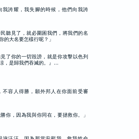
向我誇耀，我失腳的時候，他們向我誇
居民聽見了，就必圍困我們，將我們的名
你的大名要怎樣行呢？」
聽見了你的一切毀謗，就是你攻擊以色列
涼，是歸我們吞滅的。』…
，不容人得勝，願外邦人在你面前受審
能勝你，因為我與你同在，要拯救你。」
眼淚汪汪，因為那當安慰我、救我性命