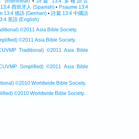
terlinear)
•
詩篇 13:4 多種語言
 13:4 西班牙人 (Spanish)
•
Psaume 13:4
m 13:4 德語 (German)
•
詩篇 13:4 中國語
3:4 英語 (English)
onal) ©2011 Asia Bible Society.
ied) ©2011 Asia Bible Society.
raditional) ©2011 Asia Bible
Simplified) ©2011 Asia Bible
al) ©2010 Worldwide Bible Society.
ed) ©2010 Worldwide Bible Society.