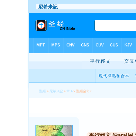
聖經
>
尼希米記
>
章 4
> 聖經金句 8
平行經文 (Parallel 