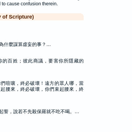
 to cause confusion therein.
f Scripture)
為什麼謀算虛妄的事？…
你的百姓；彼此商議，要害你所隱藏的
你們喧嚷，終必破壞！遠方的眾人哪，當
束起腰來，終必破壞，你們束起腰來，終
起誓，說若不先殺保羅就不吃不喝。…