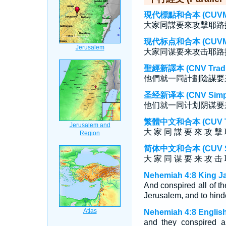
現代標點和合本 (CUVMP T
大家同謀要來攻擊耶路
现代标点和合本 (CUVMP S
大家同谋要来攻击耶路
聖經新譯本 (CNV Tradit
他們就一同計劃陰謀要
圣经新译本 (CNV Simpli
他们就一同计划阴谋要
繁體中文和合本 (CUV Tra
大 家 同 謀 要 來 攻 擊 
简体中文和合本 (CUV Sim
大 家 同 谋 要 来 攻 击 
Nehemiah 4:8 King J
And conspired all of t
Jerusalem, and to hinde
Nehemiah 4:8 English
and they conspired a