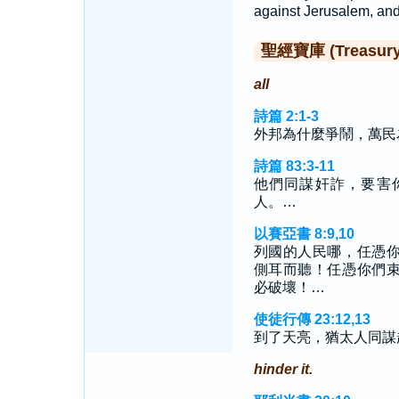
against Jerusalem, and
聖經寶庫 (Treasury o
all
詩篇 2:1-3
外邦為什麼爭鬧，萬民
詩篇 83:3-11
他們同謀奸詐，要害
人。…
以賽亞書 8:9,10
列國的人民哪，任憑
側耳而聽！任憑你們
必破壞！…
使徒行傳 23:12,13
到了天亮，猶太人同謀
hinder it.