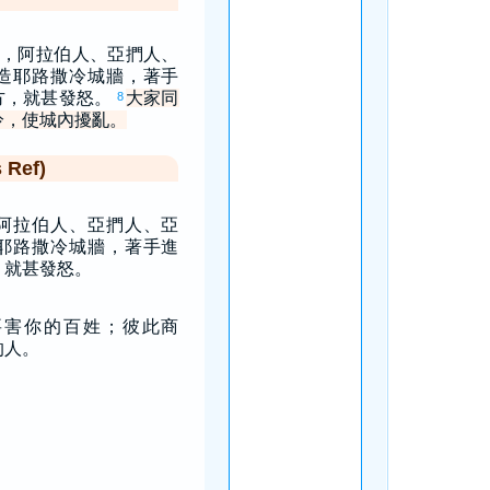
，阿拉伯人、亞捫人、
造耶路撒冷城牆，著手
方，就甚發怒。
大家同
8
冷，使城內擾亂。
Ref)
阿拉伯人、亞捫人、亞
耶路撒冷城牆，著手進
，就甚發怒。
要害你的百姓；彼此商
的人。