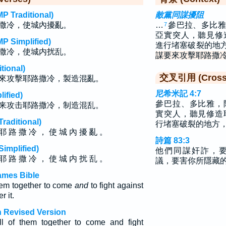
raditional)
敵黨同謀擾阻
撒冷，使城內擾亂。
…
參巴拉、多比雅
7
亞實突人，聽見修
implified)
進行堵塞破裂的地
撒冷，使城内扰乱。
謀要來攻擊耶路撒
ional)
交叉引用 (Cross 
來攻擊耶路撒冷，製造混亂。
尼希米記 4:7
fied)
參巴拉、多比雅，
来攻击耶路撒冷，制造混乱。
實突人，聽見修造
ditional)
行堵塞破裂的地方
耶 路 撒 冷 ， 使 城 內 擾 亂 。
詩篇 83:3
plified)
他們同謀奸詐，
耶 路 撒 冷 ， 使 城 内 扰 乱 。
議，要害你所隱藏
ames Bible
hem together to come
and
to fight against
r it.
 Revised Version
ll of them together to come and fight