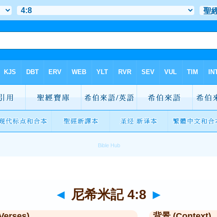
◄
尼希米記 4:8
►
Verses)
背景 (Context)