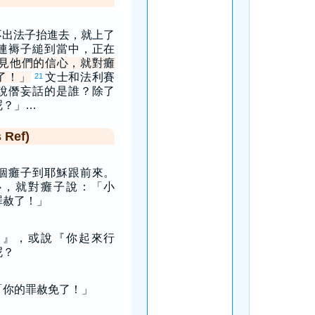
不出法子抬進去，就上了
連褥子縋到當中，正在
見他們的信心，就對癱
了！」
文士和法利賽
21
說僭妄話的是誰？除了
呢？」…
Ref)
個癱子到耶穌跟前來。
心，就對癱子說：「小
罪赦了！」
了』，或說『你起來行
呢？
「你的罪赦免了！」