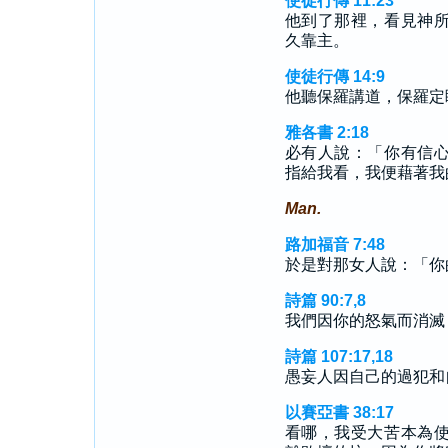
使徒行傳 11:23
他到了那裡，看見神
久靠主。
使徒行傳 14:9
他聽保羅講道，保羅定
雅各書 2:18
必有人說：「你有信
指給我看，我便藉著我
Man.
路加福音 7:48
於是對那女人說：「你
詩篇 90:7,8
我們因你的怒氣而消滅
詩篇 107:17,18
愚妄人因自己的過犯和
以賽亞書 38:17
看哪，我受大苦本為