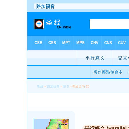
聖經
>
路加福音
>
章 5
> 聖經金句 20
平行經文 (Parallel 