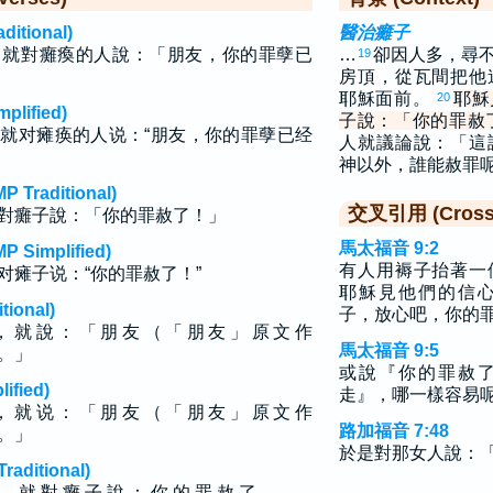
tional)
醫治癱子
，就對癱瘓的人說：「朋友，你的罪孽已
…
卻因人多，尋
19
房頂，從瓦間把他
耶穌面前。
耶穌
20
lified)
子說：「你的罪赦
就对瘫痪的人说：“朋友，你的罪孽已经
人就議論說：「這
神以外，誰能赦罪
raditional)
交叉引用 (Cross 
對癱子說：「你的罪赦了！」
馬太福音 9:2
implified)
有人用褥子抬著一
对瘫子说：“你的罪赦了！”
耶穌見他們的信
ional)
子，放心吧，你的
，就說：「朋友（「朋友」原文作
馬太福音 9:5
。」
或說『你的罪赦
fied)
走』，哪一樣容易
，就说：「朋友（「朋友」原文作
路加福音 7:48
。」
於是對那女人說：
ditional)
， 就 對 癱 子 說 ： 你 的 罪 赦 了 。