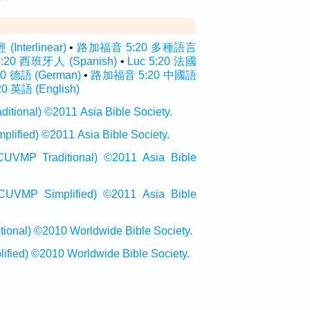
nterlinear)
•
路加福音 5:20 多種語言
5:20 西班牙人 (Spanish)
•
Luc 5:20 法國
20 德語 (German)
•
路加福音 5:20 中國語
20 英語 (English)
onal) ©2011 Asia Bible Society.
ied) ©2011 Asia Bible Society.
raditional) ©2011 Asia Bible
Simplified) ©2011 Asia Bible
al) ©2010 Worldwide Bible Society.
ed) ©2010 Worldwide Bible Society.