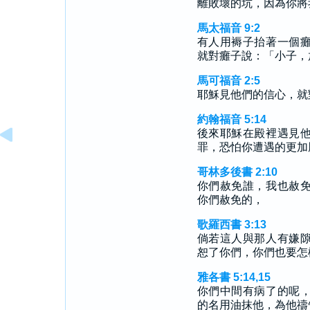
離敗壞的坑，因為你將
馬太福音 9:2
有人用褥子抬著一個
就對癱子說：「小子，
馬可福音 2:5
耶穌見他們的信心，就
約翰福音 5:14
後來耶穌在殿裡遇見
罪，恐怕你遭遇的更加
哥林多後書 2:10
你們赦免誰，我也赦
你們赦免的，
歌羅西書 3:13
倘若這人與那人有嫌
恕了你們，你們也要怎
雅各書 5:14,15
你們中間有病了的呢
的名用油抹他，為他禱