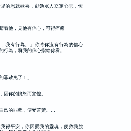
所賜的恩就歡喜，勸勉眾人立定心志，恆
睛看他，見他有信心，可得痊癒，
心，我有行為。」你將你沒有行為的信心
的行為，將我的信心指給你看。
的罪赦免了！」
，因你的憤怒而驚惶。…
自己的罪孽，便受苦楚。…
使我得平安，你因愛我的靈魂，便救我脫