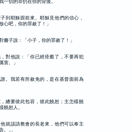
我一切的罪扔在你的背後。
癱子到耶穌跟前來。耶穌見他們的信心，
放心吧，你的罪赦了！」
對癱子說：「小子，你的罪赦了！」
他，對他說：「你已經痊癒了，不要再犯
厲害。」
免誰。我若有所赦免的，是在基督面前為
隙，總要彼此包容，彼此饒恕；主怎樣饒
樣饒恕人。
，他就該請教會的長老來，他們可以奉主
告。…