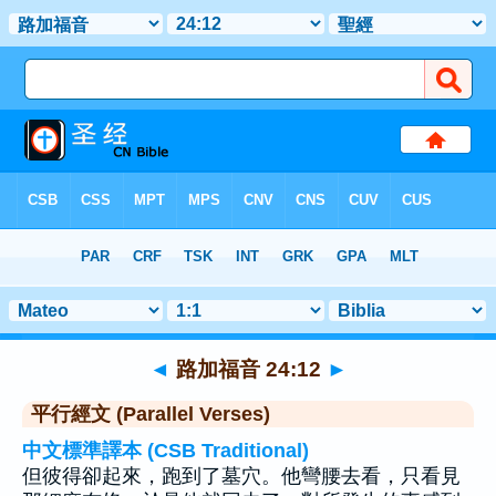
聖經
>
路加福音
>
章 24
> 聖經金句 12
◄
路加福音 24:12
►
平行經文 (Parallel Verses)
中文標準譯本 (CSB Traditional)
但彼得卻起來，跑到了墓穴。他彎腰去看，只看見