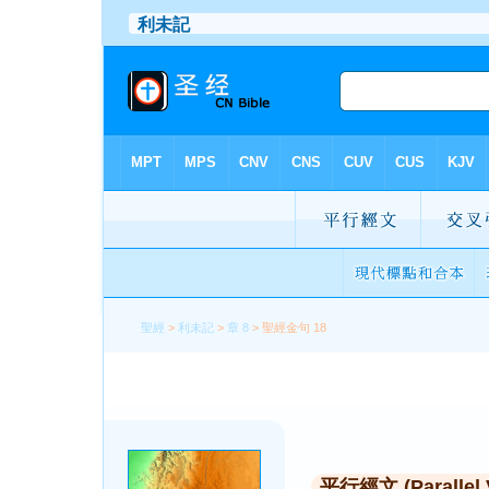
聖經
>
利未記
>
章 8
> 聖經金句 18
平行經文 (Parallel 