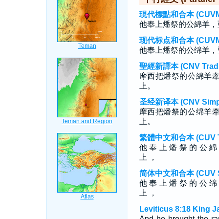
現代標點和合本 (CUVMP T
他奉上燔祭的公綿羊，
现代标点和合本 (CUVMP S
他奉上燔祭的公绵羊，
聖經新譯本 (CNV Tradit
摩西把燔祭的公綿羊
上。
圣经新译本 (CNV Simpli
摩西把燔祭的公绵羊
上。
繁體中文和合本 (CUV Tra
他 奉 上 燔 祭 的 公 綿
上 ，
简体中文和合本 (CUV Sim
他 奉 上 燔 祭 的 公 绵
上 ，
Leviticus 8:18 King 
And he brought the ra