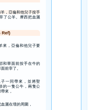
綿羊，亞倫和他兒子按手
宰了公羊。摩西把血灑
Ref)
羊來，亞倫和他兒子要
。
耶和華面前按手在牛的
華面前宰了。
兒子一同帶來，並將聖
祭的一隻公牛，兩隻公
都帶來，
把血灑在壇的周圍，