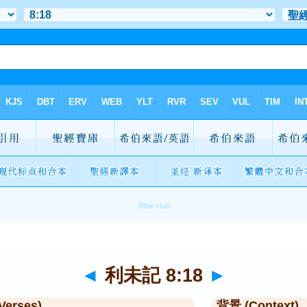
◄
利未記 8:18
►
Verses)
背景 (Context)