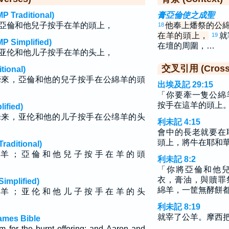
raditional)
膏亞倫使之成聖
亞倫和他兒子按手在羊的頭上，
他奉上燔祭的公
18
在羊的頭上，
就
19
implified)
在壇的周圍，…
亚伦和他儿子按手在羊的头上，
交叉引用 (Cross 
ional)
牽來，亞倫和他的兒子按手在公綿羊的頭
出埃及記 29:15
「你要牽一隻公綿
按手在這羊的頭上
fied)
牵来，亚伦和他的儿子按手在公绵羊的头
利未記 4:15
會中的長老就要在
頭上，將牛在耶和
ditional)
 羊 ； 亞 倫 和 他 兒 子 按 手 在 羊 的 頭
利未記 8:2
「你將亞倫和他
衣，膏油，與贖罪
plified)
綿羊，一筐無酵餅
 羊 ； 亚 伦 和 他 儿 子 按 手 在 羊 的 头
利未記 8:19
就宰了公羊。摩西
James Bible
m for the burnt offering: and Aaron and