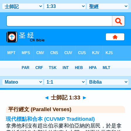
聖經
>
士師記
>
章 1
> 聖經金句 33
◄
士師記 1:33
►
平行經文 (Parallel Verses)
現代標點和合本 (CUVMP Traditional)
拿弗他利沒有趕出伯示麥和伯亞納的居民，於是拿