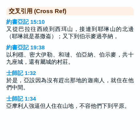
交叉引用 (Cross Ref)
約書亞記 15:10
又從巴拉往西繞到西珥山，接連到耶琳山的北邊
（耶琳就是基撒崙）；又下到伯示麥過亭納，
約書亞記 19:38
以利穩、密大伊勒、和璉、伯亞納、伯示麥，共十
九座城，還有屬城的村莊。
士師記 1:32
於是，亞設因為沒有趕出那地的迦南人，就住在他
們中間。
士師記 1:34
亞摩利人強逼但人住在山地，不容他們下到平原。