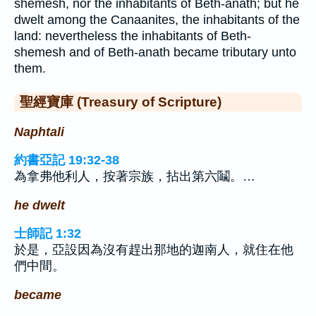
shemesh, nor the inhabitants of Beth-anath; but he
dwelt among the Canaanites, the inhabitants of the
land: nevertheless the inhabitants of Beth-
shemesh and of Beth-anath became tributary unto
them.
聖經寶庫 (Treasury of Scripture)
Naphtali
約書亞記 19:32-38
為拿弗他利人，按著宗族，拈出第六鬮。…
he dwelt
士師記 1:32
於是，亞設因為沒有趕出那地的迦南人，就住在他
們中間。
became