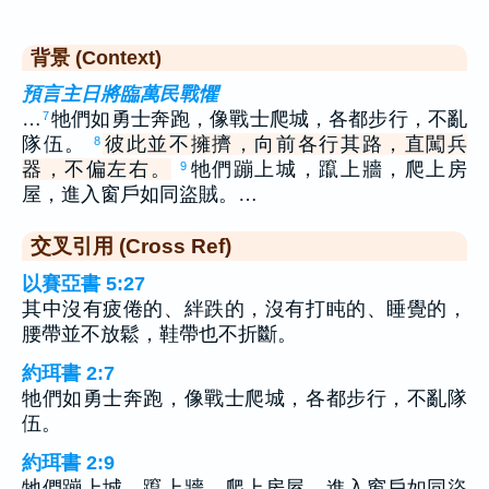
背景 (Context)
預言主日將臨萬民戰懼
…
牠們如勇士奔跑，像戰士爬城，各都步行，不亂
7
隊伍。
彼此並不擁擠，向前各行其路，直闖兵
8
器，不偏左右。
牠們蹦上城，躥上牆，爬上房
9
屋，進入窗戶如同盜賊。…
交叉引用 (Cross Ref)
以賽亞書 5:27
其中沒有疲倦的、絆跌的，沒有打盹的、睡覺的，
腰帶並不放鬆，鞋帶也不折斷。
約珥書 2:7
牠們如勇士奔跑，像戰士爬城，各都步行，不亂隊
伍。
約珥書 2:9
牠們蹦上城，躥上牆，爬上房屋，進入窗戶如同盜