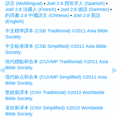
語言 (Multilingual)
•
Joel 2:8 西班牙人 (Spanish)
•
Joël 2:8 法國人 (French)
•
Joel 2:8 德語 (German)
•
約珥書 2:8 中國語文 (Chinese)
•
Joel 2:8 英語
(English)
中文標準譯本 (CSB Traditional) ©2011 Asia Bible
Society.
中文标准译本 (CSB Simplified) ©2011 Asia Bible
Society.
現代標點和合本 (CUVMP Traditional) ©2011 Asia
Bible Society.
现代标点和合本 (CUVMP Simplified) ©2011 Asia
Bible Society.
聖經新譯本 (CNV Traditional) ©2010 Worldwide
Bible Society.
圣经新译本 (CNV Simplified) ©2010 Worldwide
Bible Society.