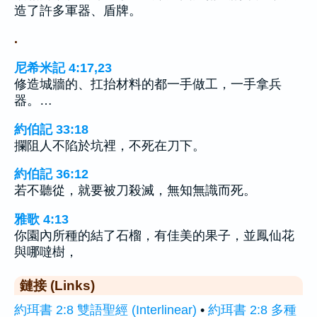
造了許多軍器、盾牌。
.
尼希米記 4:17,23
修造城牆的、扛抬材料的都一手做工，一手拿兵
器。…
約伯記 33:18
攔阻人不陷於坑裡，不死在刀下。
約伯記 36:12
若不聽從，就要被刀殺滅，無知無識而死。
雅歌 4:13
你園內所種的結了石榴，有佳美的果子，並鳳仙花
與哪噠樹，
鏈接 (Links)
約珥書 2:8 雙語聖經 (Interlinear)
•
約珥書 2:8 多種