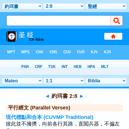
聖經
>
約珥書
>
章 2
> 聖經金句 8
◄
約珥書 2:8
►
平行經文 (Parallel Verses)
現代標點和合本 (CUVMP Traditional)
彼此並不擁擠，向前各行其路，直闖兵器，不偏左