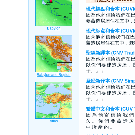
現代標點和合本 (CUVMP T
因為他寄信給我們在
要蓋造房屋住在其中，
现代标点和合本 (CUVMP S
因为他寄信给我们在巴
盖造房屋住在其中，栽
聖經新譯本 (CNV Tradit
因為他寄信給我們在
以你們要建造房屋，
子。』」
圣经新译本 (CNV Simpli
因为他寄信给我们在
以你们要建造房屋，
子。』」
繁體中文和合本 (CUV Tra
因 為 他 寄 信 給 我 們
久 。 你 們 要 蓋 造 房
中 所 產 的 。