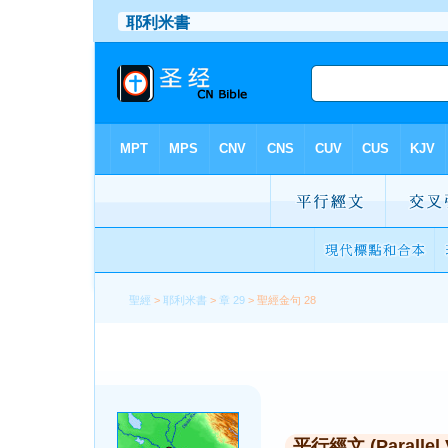
聖經
>
耶利米書
>
章 29
> 聖經金句 28
平行經文 (Parallel 