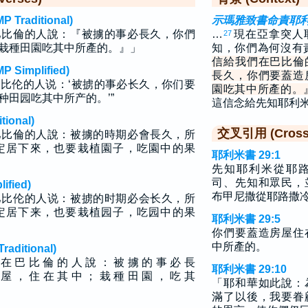
raditional)
示瑪雅致書命責耶
巴比倫的人說：『被擄的事必長久，你們
…
現在亞拿突人
27
栽種田園吃其中所產的。』」
知，你們為何沒有
信給我們在巴比倫
implified)
長久，你們要蓋造
比伦的人说：‘被掳的事必长久，你们要
園吃其中所產的。
种田园吃其中所产的。’”
這信念給先知耶利
ional)
交叉引用 (Cross 
巴比倫的人說：被擄的時期必會長久，所
定居下來，也要栽植園子，吃園中的果
耶利米書 29:1
先知耶利米從耶
司、先知和眾民，
fied)
布甲尼撒從耶路撒
巴比伦的人说：被掳的时期必会长久，所
定居下来，也要栽植园子，吃园中的果
耶利米書 29:5
你們要蓋造房屋住
中所產的。
ditional)
 在 巴 比 倫 的 人 說 ： 被 擄 的 事 必 長
耶利米書 29:10
 屋 ， 住 在 其 中 ； 栽 種 田 園 ， 吃 其
「耶和華如此說：
滿了以後，我要眷