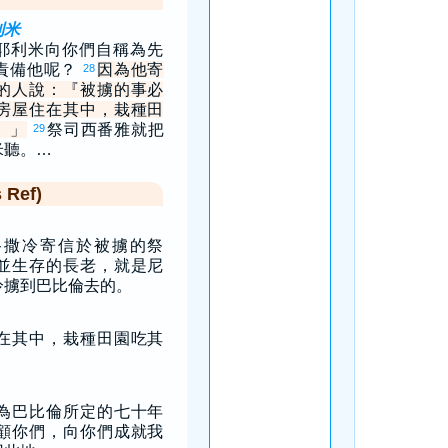
利米
耶利米向你們自稱為先
責備他呢？
因為他寄
28
的人說：『被擄的事必
房屋住在其中，栽種田
』」
祭司西番雅就把
29
米聽。…
Ref)
路撒冷寄信於被擄的祭
並生存的長老，就是尼
冷擄到巴比倫去的。
在其中，栽種田園吃其
為巴比倫所定的七十年
顧你們，向你們成就我