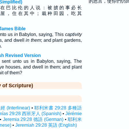
的恩言，使你們仍
plified)
 在 巴 比 伦 的 人 说 ： 被 掳 的 事 必 长
 屋 ， 住 在 其 中 ； 栽 种 田 园 ， 吃 其
James Bible
unto us
in
Babylon, saying, This
captivity
s, and dwell
in them
; and plant gardens,
.
sh Revised Version
 sent unto us in Babylon, saying, The
d ye houses, and dwell in them; and plant
uit of them?
f Scripture)
Interlinear)
•
耶利米書 29:28 多種語
mías 29:28 西班牙人 (Spanish)
•
Jérémie
•
Jeremia 29:28 德語 (German)
•
耶利米
nese)
•
Jeremiah 29:28 英語 (English)