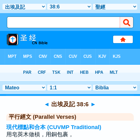
聖經
>
出埃及記
>
章 38
> 聖經金句 6
◄
出埃及記 38:6
►
平行經文 (Parallel Verses)
現代標點和合本 (CUVMP Traditional)
用皂莢木做槓，用銅包裹，