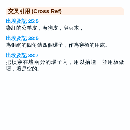
交叉引用 (Cross Ref)
出埃及記 25:5
染紅的公羊皮，海狗皮，皂莢木，
出埃及記 38:5
為銅網的四角鑄四個環子，作為穿槓的用處。
出埃及記 38:7
把槓穿在壇兩旁的環子內，用以抬壇；並用板做
壇，壇是空的。