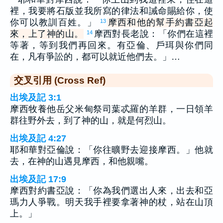
裡，我要將石版並我所寫的律法和誡命賜給你，使
你可以教訓百姓。」
摩西和他的幫手約書亞起
13
來，上了神的山。
摩西對長老說：「你們在這裡
14
等著，等到我們再回來。有亞倫、戶珥與你們同
在，凡有爭訟的，都可以就近他們去。」…
交叉引用 (Cross Ref)
出埃及記 3:1
摩西牧養他岳父米甸祭司葉忒羅的羊群，一日領羊
群往野外去，到了神的山，就是何烈山。
出埃及記 4:27
耶和華對亞倫說：「你往曠野去迎接摩西。」他就
去，在神的山遇見摩西，和他親嘴。
出埃及記 17:9
摩西對約書亞說：「你為我們選出人來，出去和亞
瑪力人爭戰。明天我手裡要拿著神的杖，站在山頂
上。」