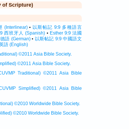
f Scripture)
terlinear)
•
以斯帖記 9:9 多種語言
9:9 西班牙人 (Spanish)
•
Esther 9:9 法國
9 德語 (German)
•
以斯帖記 9:9 中國語文
 英語 (English)
onal) ©2011 Asia Bible Society.
ied) ©2011 Asia Bible Society.
raditional) ©2011 Asia Bible
Simplified) ©2011 Asia Bible
al) ©2010 Worldwide Bible Society.
ed) ©2010 Worldwide Bible Society.