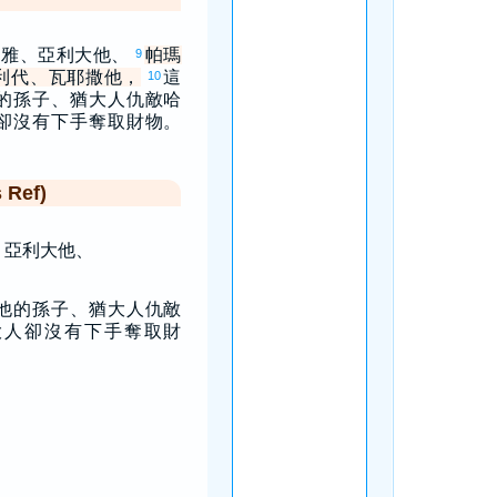
利雅、亞利大他、
帕瑪
9
利代、瓦耶撒他，
這
10
的孫子、猶大人仇敵哈
卻沒有下手奪取財物。
Ref)
、亞利大他、
他的孫子、猶大人仇敵
大人卻沒有下手奪取財