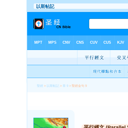
聖經
>
以斯帖記
>
章 9
> 聖經金句 9
平行經文 (Parallel 