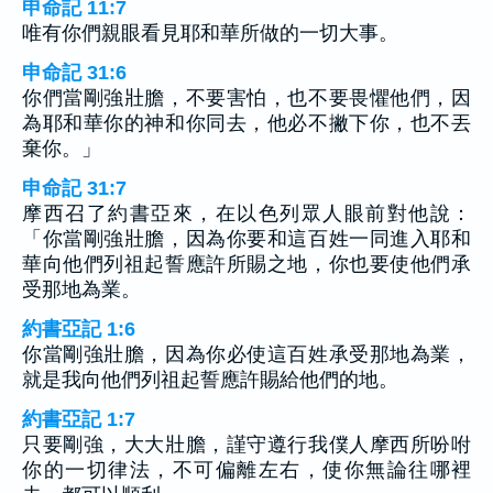
申命記 11:7
唯有你們親眼看見耶和華所做的一切大事。
申命記 31:6
你們當剛強壯膽，不要害怕，也不要畏懼他們，因
為耶和華你的神和你同去，他必不撇下你，也不丟
棄你。」
申命記 31:7
摩西召了約書亞來，在以色列眾人眼前對他說：
「你當剛強壯膽，因為你要和這百姓一同進入耶和
華向他們列祖起誓應許所賜之地，你也要使他們承
受那地為業。
約書亞記 1:6
你當剛強壯膽，因為你必使這百姓承受那地為業，
就是我向他們列祖起誓應許賜給他們的地。
約書亞記 1:7
只要剛強，大大壯膽，謹守遵行我僕人摩西所吩咐
你的一切律法，不可偏離左右，使你無論往哪裡