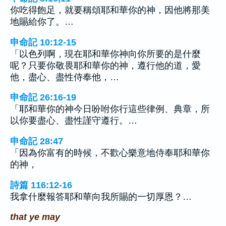
你吃得飽足，就要稱頌耶和華你的神，因他將那美
地賜給你了。…
申命記 10:12-15
「以色列啊，現在耶和華你神向你所要的是什麼
呢？只要你敬畏耶和華你的神，遵行他的道，愛
他，盡心、盡性侍奉他，…
申命記 26:16-19
「耶和華你的神今日吩咐你行這些律例、典章，所
以你要盡心、盡性謹守遵行。…
申命記 28:47
「因為你富有的時候，不歡心樂意地侍奉耶和華你
的神，
詩篇 116:12-16
我拿什麼報答耶和華向我所賜的一切厚恩？…
that ye may