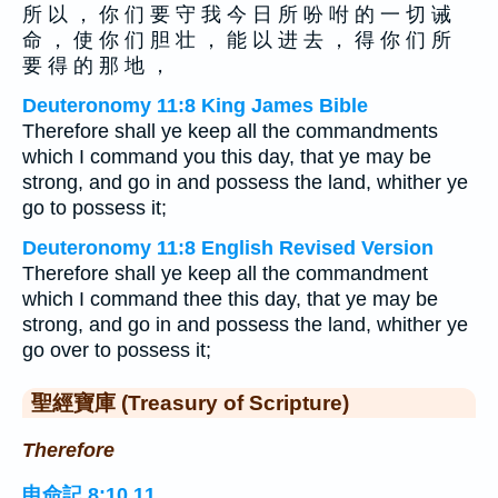
所 以 ， 你 们 要 守 我 今 日 所 吩 咐 的 一 切 诫
命 ， 使 你 们 胆 壮 ， 能 以 进 去 ， 得 你 们 所
要 得 的 那 地 ，
Deuteronomy 11:8 King James Bible
Therefore shall ye keep all the commandments
which I command you this day, that ye may be
strong, and go in and possess the land, whither ye
go to possess it;
Deuteronomy 11:8 English Revised Version
Therefore shall ye keep all the commandment
which I command thee this day, that ye may be
strong, and go in and possess the land, whither ye
go over to possess it;
聖經寶庫 (Treasury of Scripture)
Therefore
申命記 8:10,11