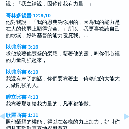
說：「我主請說，因你使我有力量。」
哥林多後書 12:9,10
他對我說：「我的恩典夠你用的，因為我的能力是
在人的軟弱上顯得完全。」所以，我更喜歡誇自己
的軟弱，好叫基督的能力覆庇我。…
以弗所書 3:16
求他按著他豐盛的榮耀，藉著他的靈，叫你們心裡
的力量剛強起來，
以弗所書 6:10
我還有末了的話，你們要靠著主，倚賴他的大能大
力做剛強的人。
腓立比書 4:13
我靠著那加給我力量的，凡事都能做。
歌羅西書 1:11
照他榮耀的權能，得以在各樣的力上加力，好叫你
們凡事歡歡喜喜地忍耐寬容。