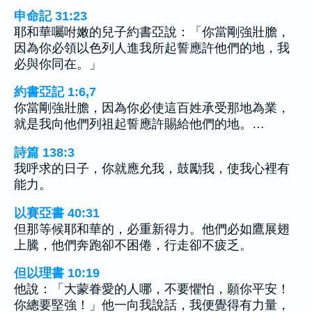
申命記 31:23
耶和華囑咐嫩的兒子約書亞說：「你當剛強壯膽，
因為你必領以色列人進我所起誓應許他們的地，我
必與你同在。」
約書亞記 1:6,7
你當剛強壯膽，因為你必使這百姓承受那地為業，
就是我向他們列祖起誓應許賜給他們的地。…
詩篇 138:3
我呼求的日子，你就應允我，鼓勵我，使我心裡有
能力。
以賽亞書 40:31
但那等候耶和華的，必重新得力。他們必如鷹展翅
上騰，他們奔跑卻不困倦，行走卻不疲乏。
但以理書 10:19
他說：「大蒙眷愛的人哪，不要懼怕，願你平安！
你總要堅強！」他一向我說話，我便覺得有力量，